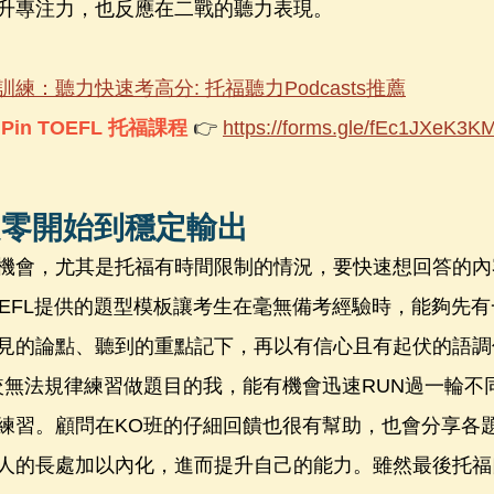
升專注力，也反應在二戰的聽力表現。
練：聽力快速考高分: 托福聽力Podcasts推薦
in TOEFL 托福課程
 👉 
https://forms.gle/fEc1JXeK3K
從零開始到穩定輸出
機會，尤其是托福有時間限制的情況，要快速想回答的內
TOEFL提供的題型模板讓考生在毫無備考經驗時，能夠先
見的論點、聽到的重點記下，再以有信心且有起伏的語調
較無法規律練習做題目的我，能有機會迅速RUN過一輪不
練習。顧問在KO班的仔細回饋也很有幫助，也會分享各
人的長處加以內化，進而提升自己的能力。雖然最後托福