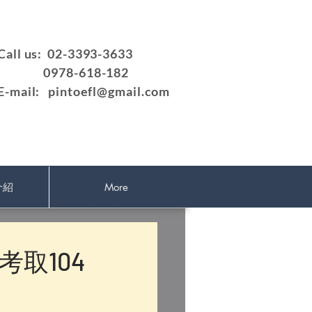
Call us: 02-3393-3633
0978-618-182
E-mail:
pintoefl@gmail.com
介紹
More
取104