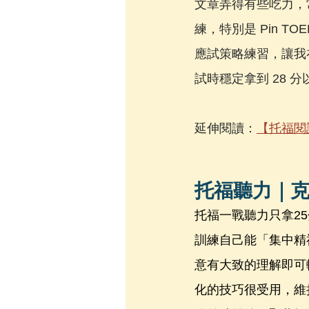
文章弄得有些吃力，
練，特別是 Pin 
應試策略練習，讓我
試時穩定拿到 28 
延伸閱讀：
【托福閱
托福聽力｜
托福一戰聽力只拿2
訓練自己能「集中精
意有大致的理解即可較
化的技巧很受用，維