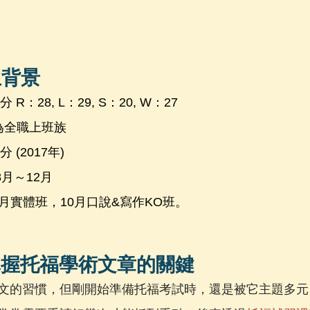
生背景
R：28, L：29, S：20, W：27
為全職上班族
 (2017年)
8月～12月
]：8月實體班，10月口說&寫作KO班。
掌握托福學術文章的關鍵
文的習慣，但剛開始準備托福考試時，還是被它主題多元