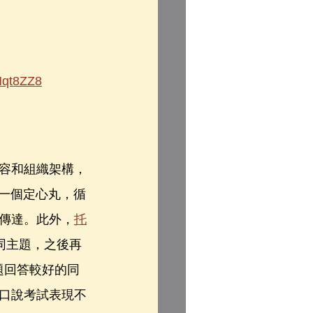
Mqt8ZZ8
容和組織架構，
有一個定心丸，循
傳達。此外，
托
同主題，之後再
題回答較好的同
口說考試表現不