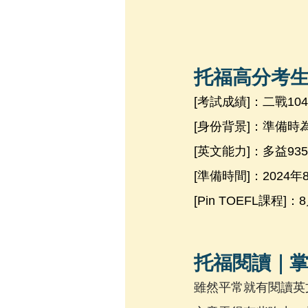
托福高分考
[考試成績]：二戰104分 
[身份背景]：準備時
[英文能力]：多益935分
[準備時間]：2024年
[Pin TOEFL課程
托福閱讀｜
雖然平常就有閱讀英