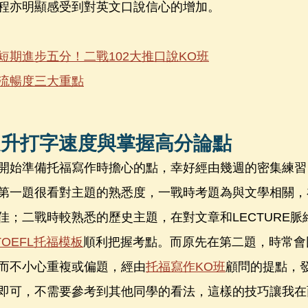
程亦明顯感受到對英文口說信心的增加。
短期進步五分！二戰102大推口說KO班
流暢度三大重點
提升打字速度與掌握高分論點
開始準備托福寫作時擔心的點，幸好經由幾週的密集練習
第一題很看對主題的熟悉度，一戰時考題為與文學相關，
佳；二戰時較熟悉的歷史主題，在對文章和LECTURE脈
 TOEFL托福模板
順利把握考點。而原先在第二題，時常會
而不小心重複或偏題，經由
托福寫作KO班
顧問的提點，
即可，不需要參考到其他同學的看法，這樣的技巧讓我在