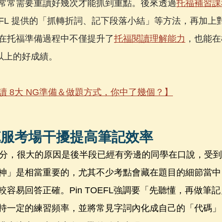
常常需要重讀好幾次才能抓到重點。後來透過
托福補習課
TOEFL 提供的「抓轉折詞、記下段落小結」等方法，再加
在托福準備過程中不僅提升了
托福閱讀理解能力
，也能在
分以上的好成績。
讀 8大 NG準備＆做題方式，你中了幾個？】
克服考場干擾提高筆記效率
5分，很大的原因是後半段已經有旁邊的同學在口說，受
神」是相當重要的，尤其不少考點會藏在題目的細節當中
容易回答正確。Pin TOEFL強調要「先聽懂，再做筆
持一定的練習頻率，並將常見字詞內化成自己的「代碼」