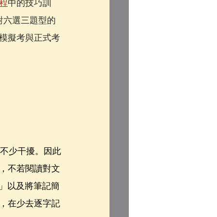
程
中的技巧訓
上對六選三題型的
模擬考與正式考
到不少干擾。因此
，不若閱讀對文
記」以及將筆記簡
，在少去逐字記