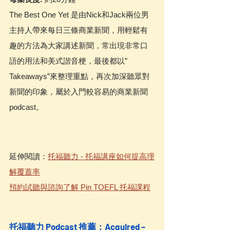
The Best One Yet 是由Nick和Jack兩位男
主持人帶來每日三條商業新聞，用輕鬆有
趣的方法為大家講述新聞，常出現非常口
語的用法和美式諧音梗，最後都以”
Takeaways”來整理重點，再次加深聽眾對
新聞的印象，屬於入門較容易的商業新聞
podcast。
延伸閱讀：
托福聽力 - 托福講座如何提高理
解覆蓋率
預約試聽與諮詢了解 Pin TOEFL 托福課程
托福聽力 Podcast 推薦：Acquired – 