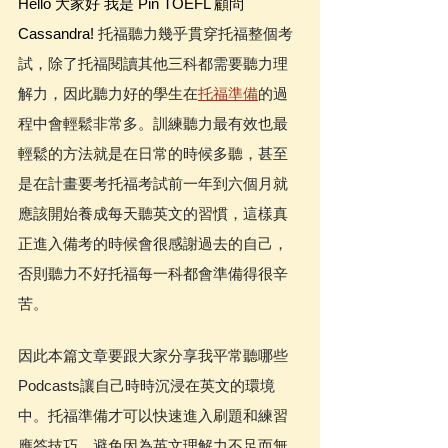
Hello 大家好 我是 Pin TOEFL 顧問 
Cassandra! 
托福聽力幾乎貫穿托福整個考
試，除了托福閱讀其他三科都需要聽力理
解力，因此聽力好的學生在
托福準備
的過
程中會輕鬆非常多。訓練聽力最有效也最
輕鬆的方法就是在日常的時候多聽，甚至
是在計畫要考托福考試前一年到六個月就
應該開始養成每天聽英文的習慣，這樣真
正進入備考的時候會很感謝過去的自己，
否則聽力不好托福每一科都會準備得很辛
苦。
因此本篇文章要跟大家分享我平常聽哪些
Podcasts讓自己時時沉浸在英文的環境
中。托福準備才可以快速進入刷題和練習
應答技巧，避免因為英文理解力不足而無