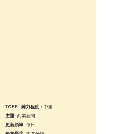
TOEFL 聽力程度：
中級
主題: 
商業新聞
更新頻率:
 每日
每集長度: 
約20分鐘