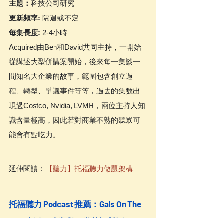
主題：
科技公司研究
更新頻率: 
隔週或不定
每集長度: 
2-4小時
Acquired由Ben和David共同主持，一開始
從講述大型併購案開始，後來每一集談一
間知名大企業的故事，範圍包含創立過
程、轉型、爭議事件等等，過去的集數出
現過Costco, Nvidia, LVMH，兩位主持人知
識含量極高，因此若對商業不熟的聽眾可
能會有點吃力。
延伸閱讀：
【聽力】托福聽力做題架構
托福聽力 Podcast 推薦：Gals On The 