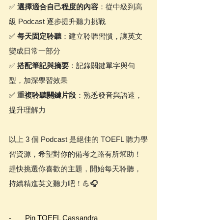
✅ 
選擇適合自己程度的內容
：從中級到高
級 Podcast 逐步提升聽力挑戰
✅ 
每天固定聆聽
：建立聆聽習慣，讓英文
變成日常一部分
✅ 
搭配筆記與摘要
：記錄關鍵單字與句
型，加深學習效果
✅ 
重複聆聽關鍵片段
：熟悉發音與語速，
提升理解力
以上 3 個 Podcast 是絕佳的 TOEFL 聽力學
習資源，希望對你的備考之路有所幫助！
趕快挑選你喜歡的主題，開始每天聆聽，
持續精進英文聽力吧！💪🎧
-       Pin TOEFL Cassandra