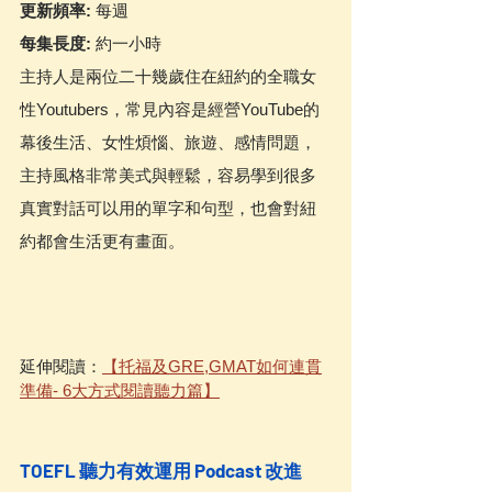
更新頻率:
 每週
每集長度:
 約一小時
主持人是兩位二十幾歲住在紐約的全職女
性Youtubers，常見內容是經營YouTube的
幕後生活、女性煩惱、旅遊、感情問題，
主持風格非常美式與輕鬆，容易學到很多
真實對話可以用的單字和句型，也會對紐
約都會生活更有畫面。
延伸閱讀：
【托福及GRE,GMAT如何連貫
準備- 6大方式閱讀聽力篇】
TOEFL 聽力有效運用 Podcast 改進