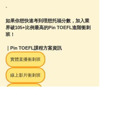
-
如果你想快速考到理想托福分數，加入業
界破105+比例最高的Pin TOEFL進階衝刺
班！
｜Pin TOEFL課程方案資訊
實體直播衝刺班
線上影片衝刺班
托福說寫KO班
｜歡迎預約免費試聽及課程諮詢
填寫試聽諮詢表單