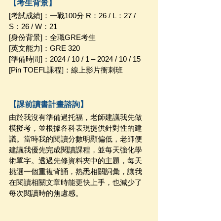
【考生背景】
[考試成績]：一戰100分 R：26 / L：27 / 
S：26 / W：21
[身份背景]：全職GRE考生
[英文能力]：GRE 320
[準備時間]：2024 / 10 / 1 – 2024 / 10 / 15  
[Pin TOEFL課程]：線上影片衝刺班
【課前讀書計畫諮詢】
由於我沒有準備過托福，老師建議我先做
模擬考，並根據各科表現提供針對性的建
議。當時我的閱讀分數明顯偏低，老師便
建議我優先完成閱讀課程，並每天強化學
術單字。透過先修資料夾中的主題，每天
挑選一個重複背誦，熟悉相關詞彙，讓我
在閱讀相關文章時能更快上手，也減少了
每次閱讀時的焦慮感。