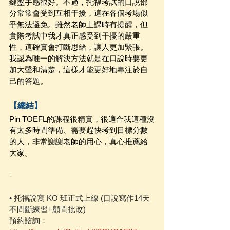
鍵盤手感很好。不過，托福考試的口說部
分常常會受到互相干擾，這在各個考場似
乎無法避免。雖然老師上課時有提醒，但
實際考試中我才真正感受到干擾的嚴重
性，這確實會打斷思緒，讓人更加緊張。
我認為唯一的解決方法就是在口說時要更
加大聲和清楚，這樣才能更好地專注於自
己的答題。
【總結】
Pin TOEFL的課程很精實，很適合我這種沒
有太多時間準備、需要趕快考到目標分數
的人，非常謝謝老師的用心，真心推薦給
大家。 
-
• 托福說寫 KO 班正式上線 (口說寫作14天
不間斷練習+顧問批改)
預約諮詢：