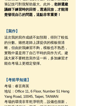
筆記技巧對我幫助最大。此外，
老師還建
議錄下練習時的回答，透過回放，才能清
楚發現自己的問題，這點非常重要！
【寫作】
這次我的寫作成績不如預期，得到了較低
的分數。雖然老師上課提供的模板很清
晰，但由於我練習不夠，模板也不熟悉，
實戰中還是用了自己平時的寫作方式。建
議大家不要輕忽寫作這一科，多加練習才
能在考場上更穩定發揮。
【考前早知道】
考場：睿言商英
地址：Office 11, 6 Floor, Number 51 Heng 
Yang Road, 10045, Taipei, TAIWAN
考場的環境非常乾淨明亮，設備也很新，