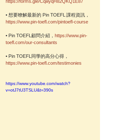
https://forms.gle/CqiiiyqH82QKQ1E87
• 想要暸解最新的 Pin TOEFL 課程資訊，
https://www.pin-toefl.com/pintoefl-course
• Pin TOEFL顧問介紹，
https://www.pin-
toefl.com/our-consultants
• Pin TOEFL同學的高分心得，
https://www.pin-toefl.com/testimonies
https://www.youtube.com/watch?
v=otJ7tU3TSLU&t=390s