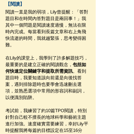
【閱讀】
閱讀一直是我的弱項，Lily曾提醒：「答對
題目和在時間內答對題目是兩回事！」我
其中一個問題是閱讀速度過慢，無法在限
時內完成。每當看到長篇文章和右上角飛
快流逝的時間，我就越緊張，思考變得困
難。
在Lily的課堂上，我學到了許多解題技巧，
最重要的是建立正確的閱讀觀念，
包括如
何快速定位關鍵字和提取所需資訊
。看到
題目時，我要知道該向前還是向後找答
案，遇到排除題時也要學會迅速刪去選
項，並熟悉選項中常用的形容詞和副詞，
以便識別陷阱。
考試前，我練習了約10篇TPO閱讀，特別
針對自己較不擅長的地球科學和藝術主題
進行加強。速度確實需要練習，幸好Lily平
時提醒我將每篇的目標設定在15至16分