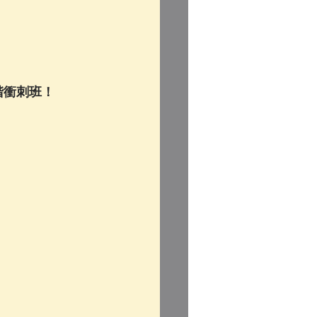
階衝刺班！