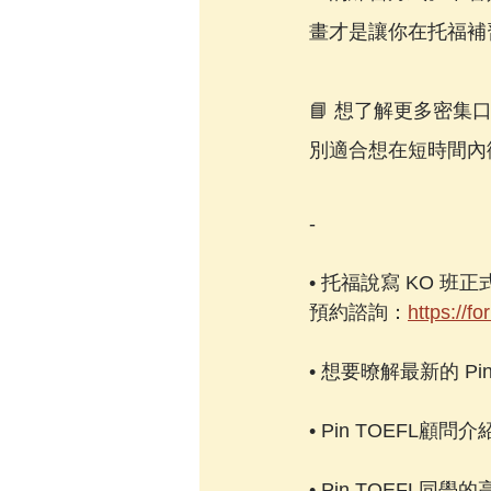
畫才是讓你在托福補
📘 想了解更多密
別適合想在短時間內
-
• 托福說寫 KO 班
預約諮詢：
https://
• 想要暸解最新的 Pi
• Pin TOEFL顧問
• Pin TOEFL同