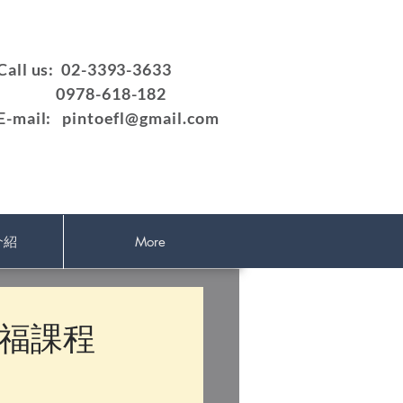
Call us: 02-3393-3633
0978-618-182
E-mail:
pintoefl@gmail.com
介紹
More
福課程