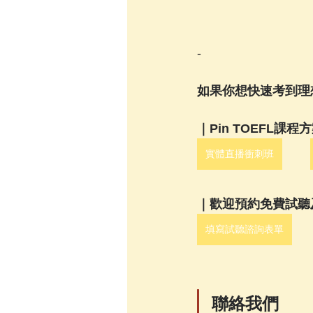
-
如果你想快速考到理想
｜Pin TOEFL課程
實體直播衝刺班
｜歡迎預約免費試聽
填寫試聽諮詢表單
聯絡我們