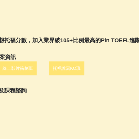
托福分數，加入業界破105+比例最高的Pin TOEFL進
方案資訊
線上影片衝刺班
托福說寫KO班
及課程諮詢