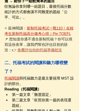
通 → 給你下一組較簡單的題目
但無論你拿到哪一組題目，最後
托福分數
統計
的方式都會讓不同難度的題組「公
平、可比」。
⭐️ 延伸閱讀：
新制托福考試一戰110！在校
考生新制托福高分備考心得｜Pin TOEFL
📌 想知道你適不適合新制托福？你可以填
寫這份表單，讓我們幫你評估目前的狀
況：👉 
免費評估你的托福準備狀況
二、托福考試的閱讀和聽力哪裡變
了？
托福閱讀
與托福聽力是最主要採用 MST 設
計的部分。
Reading（托福閱讀）
第一篇文章「難度固定」
第二篇文章「依照你第一篇的表現選
題組」
但題型、題數對所有人都一致，只是