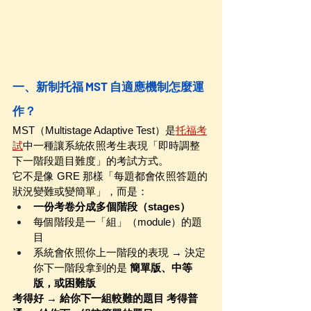
一、新制托福 MST 自適應機制怎麼運
作？
MST（Multistage Adaptive Test）是
托福考
試
中一種讓系統依照考生表現「即時調整
下一階段題目難度」的考試方式。
它不是像 GRE 那樣「每題都會依照答題的
狀況變難或變簡單」，而是：
一份考卷分成多個階段（stages）
每個階段是一「組」（module）的題
目
系統會依照你上一階段的表現 → 決定
你下一階段拿到的是 
簡單版、中等
版，或困難版
考得好 → 給你下一組較難的題目 考得普