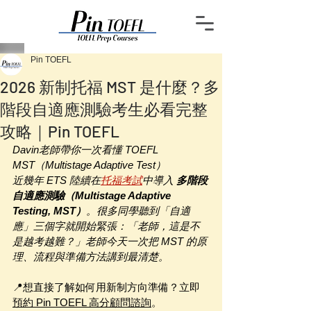
Pin TOEFL
2026 新制托福 MST 是什麼？多
階段自適應測驗考生必看完整
攻略｜Pin TOEFL
Davin老師帶你一次看懂 TOEFL 
MST（Multistage Adaptive Test）
近幾年 ETS 陸續在
托福考試
中導入 
多階段
自適應測驗（Multistage Adaptive 
Testing, MST）
。很多同學聽到「自適
應」三個字就開始緊張：「老師，這是不
是越考越難？」老師今天一次把 MST 的原
理、流程與準備方法講到最清楚。
📍
想直接了解如何用新制方向準備？立即
預約 Pin TOEFL 高分顧問諮詢
。