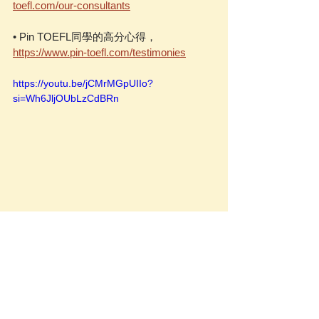
toefl.com/our-consultants
• Pin TOEFL同學的高分心得，
https://www.pin-toefl.com/testimonies
https://youtu.be/jCMrMGpUIIo?
si=Wh6JljOUbLzCdBRn
-
如果你想快速考到理想托福分數，加入業
界破105+比例最高的Pin TOEFL進階衝刺
班！