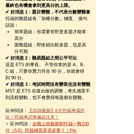
最終也有機會拿到更高分的上限。
✔ 好消息 1：題目變難，不代表分數變難拿
托福的難題組
有「加權分數」補償。 換句
話說：
簡單題組：你需要答對更多題才能拿
高分
困難題組：即使錯比較多題，也是高
分可期
✔ 好消息 2：難易題組之間公平可比
這是 ETS 的專長。 不管你拿的是 A、B、
C 組，只要你實力符合 90 分，你就會得
到 90 分。
✔ 好消息 3：考試時間沒有變長也沒有變難
MST 是 ETS 在後台做的調整，考生感受不
到流程變動，也不會覺得每題都在變難。
延伸閱讀：
【2026最新】6大托福考場評
比！托福考試準備必注意！
⭐️ 延伸閱讀：
全職上班族新制托福一戰100
分（5.0）托福補習是否必要？｜Pin 