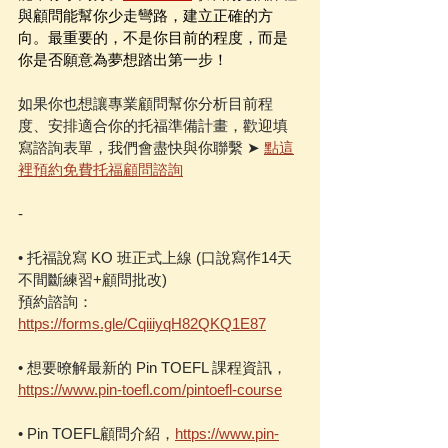
與顧問能幫你少走彎路，建立正確的方
向。最重要的，不是你目前的程度，而是
你是否願意為夢想踏出第一步！
如果你也想讓專業顧問幫你分析目前程
度、安排適合你的托福準備計畫，歡迎填
寫諮詢表單，我們會盡快與你聯繫 ➤ 
點這
裡預約免費托福顧問諮詢
-
• 托福說寫 KO 班正式上線 (口說寫作14天
不間斷練習+顧問批改)
預約諮詢：
https://forms.gle/CqiiiyqH82QKQ1E87
• 想要暸解最新的 Pin TOEFL 課程資訊，
https://www.pin-toefl.com/pintoefl-course
• Pin TOEFL顧問介紹，
https://www.pin-