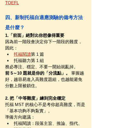
TOEFL
四、新制托福自適應測驗的備考方法
是什麼？
1.「前面」絕對比你想像得重要
因為前一階段會決定你下一階段的難度，
因此：
托福閱讀
第 1 篇
托福聽力第 1 組
務必專注、穩定、不要一開始就亂掉。
前 5～10 題就是你的「分流點」。
 掌握越
好，越容易進入高難度題組，也越能避免
分數上限被鎖住。
2. 把「中等難度」練到完全穩定
托福 MST 的核心不是考你超高難度，而是
「基本功夠不夠紮實」。
準備方向建議：
托福閱讀：段落主旨、推論、指代、