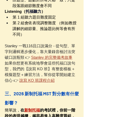
段落跟細節難度會不同
Listening（
托福聽力
）
第 1 組聽力題目難度固定
第 2 組會依表現調整難度 （例如教授
講解的細節量、推論題比例等會有所
不同）
Stanley 一戰116且口說滿分 - 從句型、單
字到邏輯逐步優化，靠大量錄音檢討法突
破口說瓶頸 👉 
Stanley 的完整備考故事
如果你想更有系統地學會這些托福口說句
型，我們的【說寫 KO 班】有整套模板＋
模擬題型＋練習方法，幫你從零開始建立
信心 👉 
說寫 KO 班課程介紹
三、2026 新制托福 MST 對分數有什麼
影響？
簡單說，
在
新制托福
的考試裡，你前一階
段的表現越穩，越容易進入高難度題組，