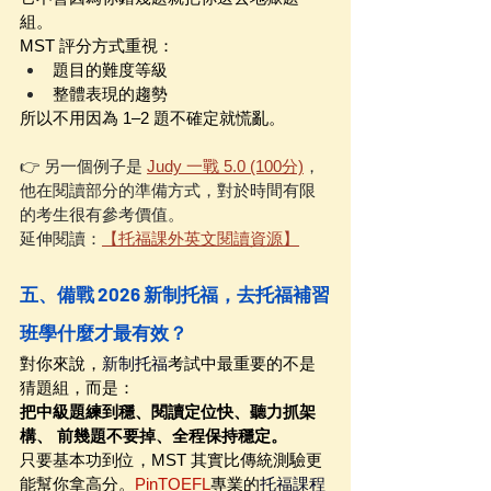
組。
MST 評分方式重視：
題目的難度等級
整體表現的趨勢
所以不用因為 1–2 題不確定就慌亂。
👉 另一個例子是 
Judy 一戰 5.0 (100分)
，
他在閱讀部分的準備方式，對於時間有限
的考生很有參考價值。
延伸閱讀：
【托福課外英文閱讀資源】
五、備戰 2026 新制托福，去托福補習
班學什麼才最有效？
對你來說，
新制托福
考試中最重要的不是
猜題組，而是：
把中級題練到穩、閱讀定位快、聽力抓架
構、 前幾題不要掉、全程保持穩定。
只要基本功到位，MST 其實比傳統測驗更
能幫你拿高分。
PinTOEFL
專業的
托福課程