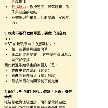
詞義推測
托福聽力
：教授態度、段落轉折、例
子與結論的連結
不需硬追字彙量，反而要練「定位能
力」
3. 模考不要只做簡單題，要做「混合難
度」
MST 的挑戰來自「心態斷點」：
第一組題目可能偏簡單
第二組突然變難 → 有些學生會因為落
差突然慌掉
因此我通常給學生的練習方式是：
先做中難度題組（暖身）
再做高難度題組（壓力測試）
最後練習在時間限制下穩定度
4. 記住：對 MST 來說，錯題「不會」讓你
全倒
托福是教育測驗設計，而不是電競遊戲。
它不會因為你錯幾題就把你送去地獄題