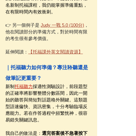
名新制托福課程，我仍能掌握準備重點，
在有限時間內有效衝刺。
👉 另一個例子是 
Judy 一戰 5.0 (100分)
，
他在閱讀部分的準備方式，對於時間有限
的考生很有參考價值。
延伸閱讀：
【托福課外英文閱讀資源】
｜托福聽力如何準備？專注聆聽還是
做筆記更重要？
新制
托福聽力
採適性測驗設計，前段題型
的正確率將影響整體分數區間，因此一開
始的聽答與簡短對話題格外關鍵。這類題
型語速偏快、資訊密集，十分考驗臨場反
應能力。若在作答過程中頻繁恍神，很容
易錯失關鍵訊息。
我自己的做法是：
選完答案後不急著按下