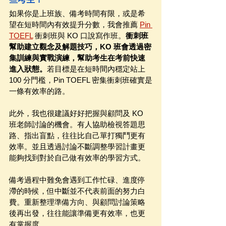
如果你是上班族、備考時間有限，或是希
望在短時間內有效提升分數，我會推薦 
Pin 
TOEFL
 衝刺班與 KO 口說寫作班。
衝刺班
幫助建立觀念及解題技巧，KO 班會透過密
集訓練與實戰演練，幫助考生在考前快速
進入狀態。
若目標是在短時間內穩定站上 
100 分門檻，Pin TOEFL 密集衝刺班確實是
一條有效率的路。
此外，我也很建議好好把握與顧問及 KO 
班老師討論的機會。有人協助檢視答題思
路、指出盲點，往往比自己單打獨鬥更有
效率。並且透過討論不斷調整學習計畫更
能夠找到對於自己做有效率的學習方式。
備考過程中難免會遇到工作忙碌、進度停
滯的時候，但中斷並不代表前面的努力白
費。重新整理準備方向、與顧問討論策略
後再出發，往往能讓準備更有效率，也更
有掌握度。