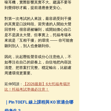
噪耳機，實際影響其實不大。建議不要等
到覺得吵才戴，提前適應會更安心。
對第一次考試的人來說，最容易受到干擾
的其實是口說時段。當旁邊的人開始大聲
回答時，很容易被嚇到，或開始擔心自己
是不是講太大聲。但事實上，托福考場本
來就是「互相干擾」的環境 —— 你可能會
聽到別人，別人也會聽到你。
因此，比起壓低聲音或分心注意他人，不
如專注在自己的節奏上，自信地把內容說
清楚、把答案打完整。穩定輸出，比顧慮
周遭環境更重要。
延伸閱讀：
【2026最新】6大托福考場評
比！托福考試準備必注意！
｜Pin TOEFL 線上課程與 KO 班適合哪
些考生？