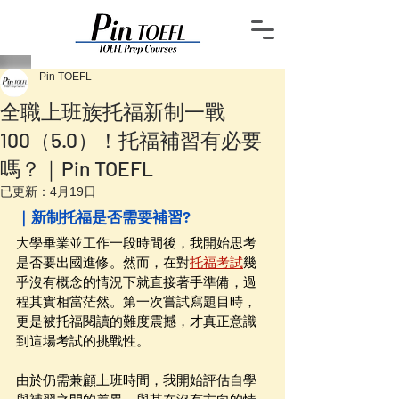
Pin TOEFL
全職上班族托福新制一戰
100（5.0）！托福補習有必要
嗎？｜Pin TOEFL
已更新：
4月19日
｜新制托福是否需要補習?
大學畢業並工作一段時間後，我開始思考
是否要出國進修。然而，在對
托福考試
幾
乎沒有概念的情況下就直接著手準備，過
程其實相當茫然。第一次嘗試寫題目時，
更是被托福閱讀的難度震撼，才真正意識
到這場考試的挑戰性。
由於仍需兼顧上班時間，我開始評估自學