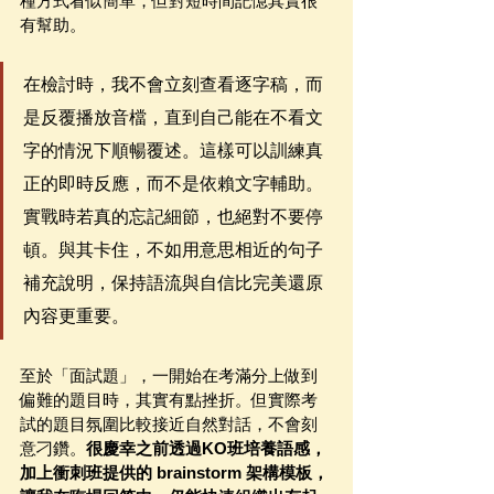
種方式看似簡單，但對短時間記憶其實很
有幫助。
在檢討時，我不會立刻查看逐字稿，而
是反覆播放音檔，直到自己能在不看文
字的情況下順暢覆述。這樣可以訓練真
正的即時反應，而不是依賴文字輔助。
實戰時若真的忘記細節，也絕對不要停
頓。與其卡住，不如用意思相近的句子
補充說明，保持語流與自信比完美還原
內容更重要。
至於「面試題」，一開始在考滿分上做到
偏難的題目時，其實有點挫折。但實際考
試的題目氛圍比較接近自然對話，不會刻
意刁鑽。
很慶幸之前透過KO班培養語感，
加上衝刺班提供的 brainstorm 架構模板，