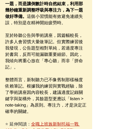
一題，而是讓倒數計時自然結束，利用那
幾秒鐘重新調整呼吸與專注力，為下一題
做好準備。
這個小習慣能有效避免連續失
誤，特別是在精神開始疲勞時。
至於聆聽公告與學術講座，因篇幅較長，
許多人會習慣大量做筆記。但實際練習後
我發現，公告題型相對單純，若過度專注
於書寫，反而可能漏聽重要細節。因此，
我傾向將重心放在「專心聽」而非「拼命
記」。
整體而言，新制聽力已不像舊制那樣極度
依賴筆記。根據我的練習與實戰經驗，除
了學術講座因內容較長，建議適度記錄關
鍵字與架構外，其餘題型更應以「listen > 
note-taking」為原則。專注力，才是決定正
確率的關鍵。
⭐️ 延伸閱讀：
全職上班族新制托福一戰 