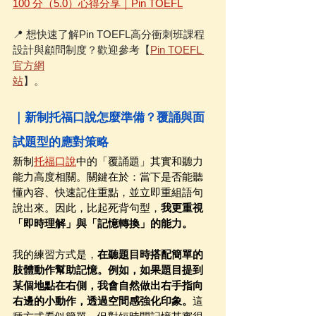
100 分（5.0）心得分享｜Pin TOEFL
📍 想快速了解Pin TOEFL高分衝刺班課程
設計與顧問制度？歡迎參考【
Pin TOEFL 
官方網
站
】。
｜新制托福口說怎麼準備？覆誦與面
試題型的應對策略
新制
托福口說
中的「覆誦題」其實和聽力
能力高度相關。關鍵在於：當下是否能聽
懂內容、快速記住重點，並立即重組語句
說出來。因此，比起死背句型，
我更重視
「即時理解」與「記憶轉換」的能力。
我的練習方式是，
在聽題目時搭配簡單的
肢體動作幫助記憶。例如，如果題目提到
某個地點在右側，我會自然做出右手指向
右邊的小動作，透過空間感強化印象。
這