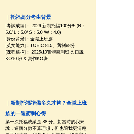
｜托福高分考生背景
[考試成績]： 2026 新制托福100分/5 (R：
5.0/ L：5.0/ S：5.0 /W：4.0)
[身份背景]：全職上班族
[英文能力]：TOEIC 815、舊制88分
[課程選擇]： 2025/10實體衝刺班 & 口說
KO10 班 & 寫作KO班
｜新制托福準備多久才夠？全職上班
族的一週衝刺心得
第一次托福成績是 88 分。對當時的我來
說，這個分數不算理想，但也讓我更清楚