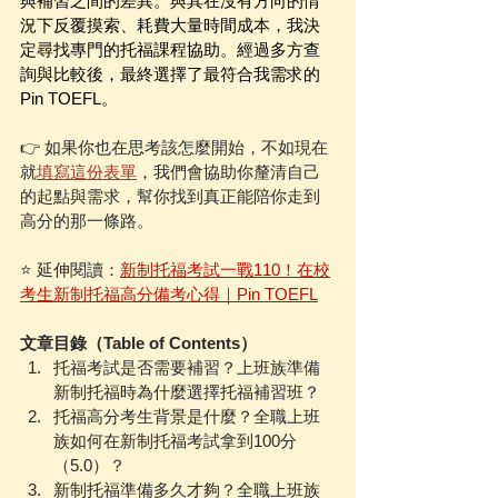
與補習之間的差異。與其在沒有方向的情
況下反覆摸索、耗費大量時間成本，我決
定尋找專門的托福課程協助。經過多方查
詢與比較後，最終選擇了最符合我需求的 
Pin TOEFL。
👉 如果你也在思考該怎麼開始，不如現在
就
填寫這份表單
，我們會協助你釐清自己
的起點與需求，幫你找到真正能陪你走到
高分的那一條路。
⭐️ 延伸閱讀：
新制托福考試一戰110！在校
考生新制托福高分備考心得｜Pin TOEFL
文章目錄（Table of Contents）
托福考試是否需要補習？上班族準備
新制托福時為什麼選擇托福補習班？
托福高分考生背景是什麼？全職上班
族如何在新制托福考試拿到100分
（5.0）？
新制托福準備多久才夠？全職上班族