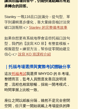
讓我在臨場回答中，仍能快速組織出有起
承轉合的回答。
Stanley 一戰116且口說滿分 - 從句型、單
字到邏輯逐步優化，靠大量錄音檢討法突
破口說瓶頸 👉 
Stanley 的完整備考故事
如果你想更有系統地學會這些托福口說句
型，我們的【說寫 KO 班】有整套模板＋
模擬題型＋練習方法，幫你從零開始建立
信心 👉 
說寫 KO 班課程介紹
｜托福考場選擇與實際考試體驗分享
這次
托福考試
我選擇 WHYGO 的 B 考場。
整體而言，監考人員態度友善且說明清
楚，流程也相當順暢，採統一開考模式，
時間掌握上比較一致。
座位之間以紙板分隔，雖然不是完全密閉
空間，但只要一開始就戴上考場提供的降