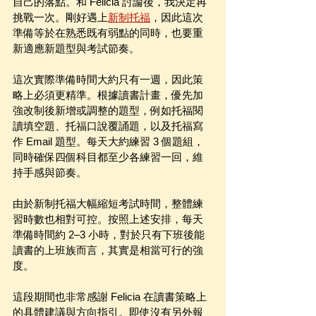
自己的落點。和 Felicia 討論後，我決定再
挑戰一次。剛好遇上
新制托福
，因此這次
準備等於在熟悉既有弱點的同時，也要重
新適應新題型與考試節奏。
這次實際準備時間大約只有一週，因此策
略上必須更精準。根據讀書計畫，優先加
強改制後新增或調整的題型，例如托福閱
讀填空題、托福口說覆誦題，以及托福寫
作 Email 題型。每天大約練習 3 個題組，
同時確保四個科目都至少各練習一回，維
持手感與節奏。
由於新制托福大幅縮短考試時間，整體練
習時數也相對可控。按照上述安排，每天
準備時間約 2–3 小時，對於只有下班後能
讀書的上班族而言，其實是相當可行的強
度。
這段期間也非常感謝 Felicia 在讀書策略上
的具體建議與方向指引。即使沒有另外報