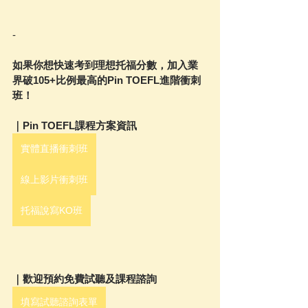
-
如果你想快速考到理想托福分數，加入業
界破105+比例最高的Pin TOEFL進階衝刺
班！
｜Pin TOEFL課程方案資訊
實體直播衝刺班
線上影片衝刺班
托福說寫KO班
｜歡迎預約免費試聽及課程諮詢
填寫試聽諮詢表單