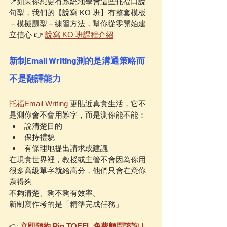
📍如果你想更有系統地學會這些托福口說
句型，我們的【說寫 KO 班】有整套模板
＋模擬題型＋練習方法，幫你從零開始建
立信心 👉 
說寫 KO 班課程介紹
新制Email Writing測的是溝通策略而
不是翻譯能力
托福Email Writing
 更貼近真實生活，它不
是測你會不會用難字，而是測你能不能：
說清楚目的
保持禮貌
有條理地提出請求或建議
在現實世界裡，教授或主管不會因為你用
很多高級單字就給高分，他們只會在意你
寫得夠
不夠清楚、夠不夠有效率。
新制寫作考的是「精準完成任務」
👉 
立即預約 Pin TOEFL 免費顧問諮詢｜