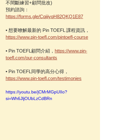
不間斷練習+顧問批改)
預約諮詢：
https://forms.gle/CqiiiyqH82QKQ1E87
• 想要暸解最新的 Pin TOEFL 課程資訊，
https://www.pin-toefl.com/pintoefl-course
• Pin TOEFL顧問介紹，
https://www.pin-
toefl.com/our-consultants
• Pin TOEFL同學的高分心得，
https://www.pin-toefl.com/testimonies
https://youtu.be/jCMrMGpUIIo?
si=Wh6JljOUbLzCdBRn