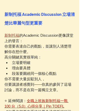
新制托福 Academic Discussion 立場
清
楚
比華麗句型更重要
新制托福
的Academic Discussion更像課堂
上的發言：
你需要表達自己的觀點，並讓別人清楚理
解你在想什麼。
高分關鍵其實很單純：
立場要明確
理由要具體
段落要圍繞同一個核心觀點
你不需要大量反駁別人，
但要讓讀者感覺到——你真的參與了這場
討論，而不是在寫一篇獨立文章。
⭐️ 延伸閱讀：
全職上班族新制托福一戰 
100 分（5.0）心得分享｜Pin TOEFL