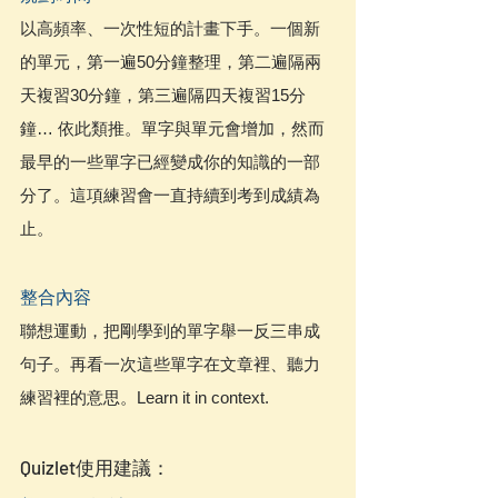
以高頻率、一次性短的計畫下手。一個新
的單元，第一遍50分鐘整理，第二遍隔兩
天複習30分鐘，第三遍隔四天複習15分
鐘… 依此類推。單字與單元會增加，然而
最早的一些單字已經變成你的知識的一部
分了。這項練習會一直持續到考到成績為
止。
整合內容
聯想運動，把剛學到的單字舉一反三串成
句子。再看一次這些單字在文章裡、聽力
練習裡的意思。Learn it in context.
Quizlet使用建議：