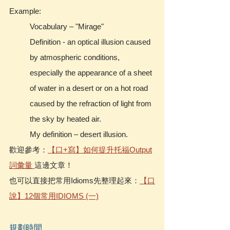
Example: 
Vocabulary – "Mirage"
Definition - an optical illusion caused 
by atmospheric conditions, 
especially the appearance of a sheet 
of water in a desert or on a hot road 
caused by the refraction of light from 
the sky by heated air.
My definition – desert illusion.
歡迎參考：
【口+寫】如何提升托福Output
詞彙量 
這邊文章！
也可以直接把常用Idioms先整理起來：
【口
說】12個常用IDIOMS (一)
規劃時間