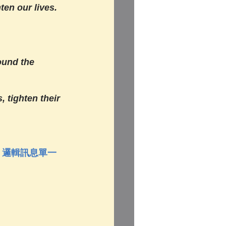
ten our lives.
ound the 
, tighten their 
3. 邏輯訊息單一