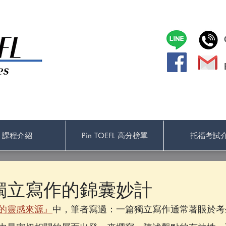
課程介紹
Pin TOEFL 高分榜單
托福考試
獨立寫作的錦囊妙計
的靈感來源』
中，筆者寫過：一篇獨立寫作通常著眼於考