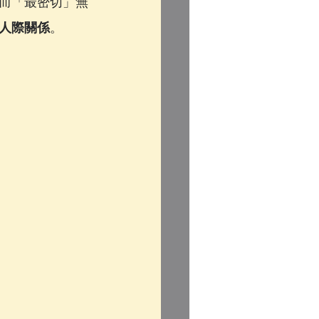
而「最密切」無
人際關係
。