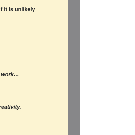
it is unlikely 
t work…
eativity.