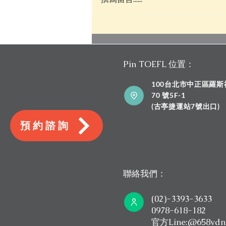
TOEFL iBT 2026 新制和舊制差
在哪？托福考試題型與分數完
整比較攻略｜Pin TOEFL
Pin TOEFL 位置：
100台北市中正區羅
70 號5F-1
​(古亭捷運站7號出口)
預約諮詢
聯絡我們：
(02)-3393-3633
0978-618-182
​官方Line:@658vdn