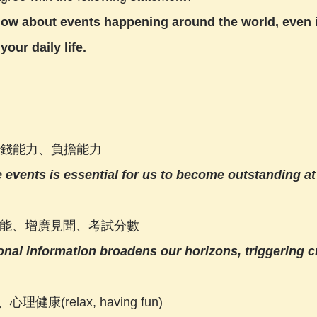
know about events happening around the world, even if 
 your daily life.
、賺錢能力、負擔能力
events is essential for us to become outstanding a
習、技能、增廣見聞、考試分數
onal information broadens our horizons, triggering cr
心理健康(relax, having fun)