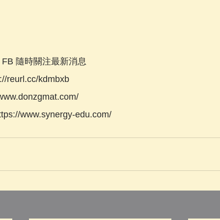
FL FB 隨時關注最新消息
//reurl.cc/kdmbxb
/www.donzgmat.com/
ps://www.synergy-edu.com/