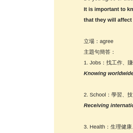
It is important to 
that they will affect
立場：agree
主題句簡答：
1. Jobs：找工作
Knowing worldwide 
2. School：學
Receiving internati
3. Health：生理健康、