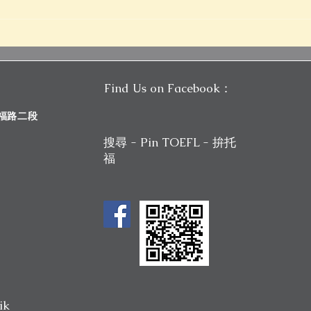
2026 新制托福改革全攻略：
20
托福補習真的有效嗎？單字量
麼？
該怎麼提升？｜Pin TOEFL
溝通
Find Us on Facebook：
斯福路二段
搜尋 - Pin TOEFL - 拚托
福
ik