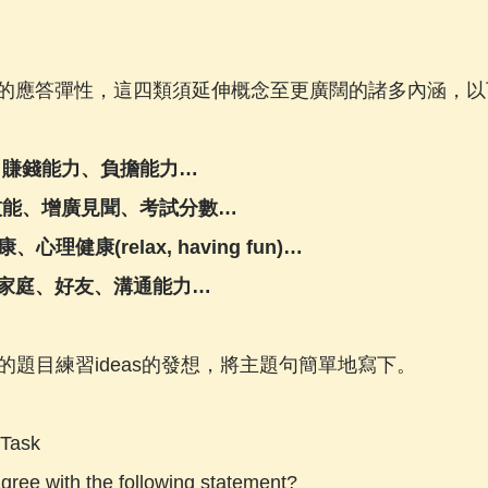
的應答彈性，這四類須延伸概念至更廣闊的諸多內涵，以
作、賺錢能力、負擔能力…
習技能、增廣見聞、考試分數…
、心理健康(relax, having fun)…
hip：家庭、好友、溝通能力…
的題目練習ideas的發想，將主題句簡單地寫下。
 Task
gree with the following statement? 