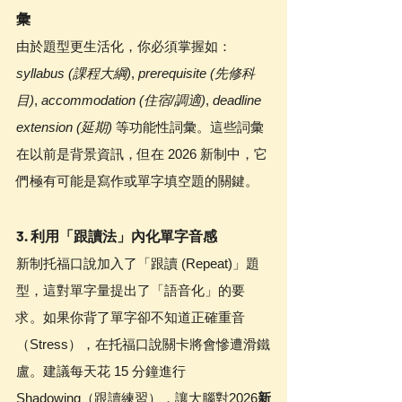
彙
由於題型更生活化，你必須掌握如：
syllabus (課程大綱)
, 
prerequisite (先修科
目)
, 
accommodation (住宿/調適)
, 
deadline 
extension (延期)
 等功能性詞彙。這些詞彙
在以前是背景資訊，但在 2026 新制中，它
們極有可能是寫作或單字填空題的關鍵。
3. 利用「跟讀法」內化單字音感
新制托福口說加入了「跟讀 (Repeat)」題
型，這對單字量提出了「語音化」的要
求。如果你背了單字卻不知道正確重音
（Stress），在托福口說關卡將會慘遭滑鐵
盧。建議每天花 15 分鐘進行 
Shadowing（跟讀練習），讓大腦對2026
新