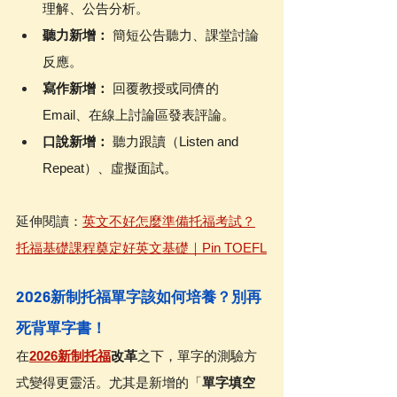
理解、公告分析。
聽力新增：
 簡短公告聽力、課堂討論
反應。
寫作新增：
 回覆教授或同儕的 
Email、在線上討論區發表評論。
口說新增：
 聽力跟讀（Listen and 
Repeat）、虛擬面試。
延伸閱讀：
英文不好怎麼準備托福考試？
托福基礎課程奠定好英文基礎｜Pin TOEFL
2026新制托福單字該如何培養？別再
死背單字書！
在
2026新制托福
改革
之下，單字的測驗方
式變得更靈活。尤其是新增的「
單字填空 