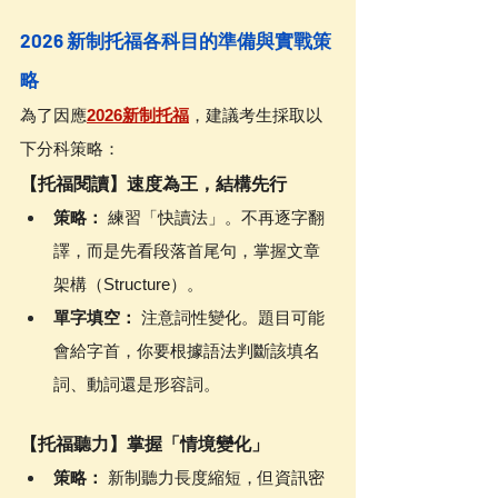
2026 新制托福各科目的準備與實戰策
略
為了因應
2026新制托福
，建議考生採取以
下分科策略：
【托福閱讀】速度為王，結構先行
策略：
 練習「快讀法」。不再逐字翻
譯，而是先看段落首尾句，掌握文章
架構（Structure）。
單字填空：
 注意詞性變化。題目可能
會給字首，你要根據語法判斷該填名
詞、動詞還是形容詞。
【托福聽力】掌握「情境變化」
策略：
 新制聽力長度縮短，但資訊密