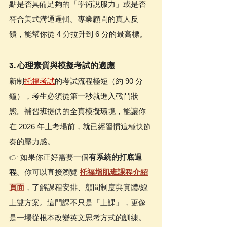
點是否具備足夠的「學術說服力」或是否
符合美式溝通邏輯。專業顧問的真人反
饋，能幫你從 4 分拉升到 6 分的最高標。
3. 心理素質與模擬考試的適應
新制
托福考試
的考試流程極短（約 90 分
鐘），考生必須從第一秒就進入戰鬥狀
態。補習班提供的全真模擬環境，能讓你
在 2026 年上考場前，就已經習慣這種快節
奏的壓力感。
👉 如果你正好需要一個
有系統的打底過
程
。你可以直接瀏覽 
托福增肌班課程介紹
頁面
，了解課程安排、顧問制度與實體/線
上雙方案。這門課不只是「上課」，更像
是一場從根本改變英文思考方式的訓練。