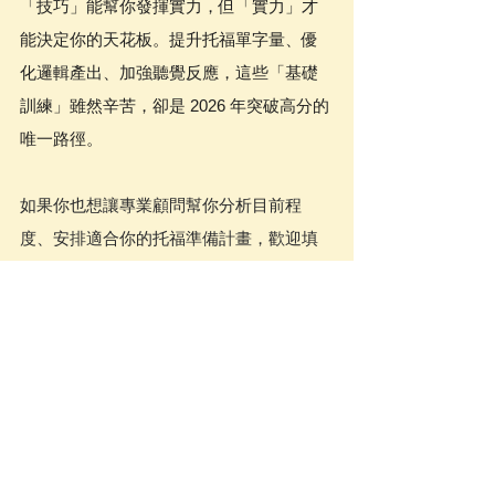
「技巧」能幫你發揮實力，但「實力」才
能決定你的天花板。提升托福單字量、優
化邏輯產出、加強聽覺反應，這些「基礎
訓練」雖然辛苦，卻是 2026 年突破高分的
唯一路徑。
如果你也想讓專業顧問幫你分析目前程
度、安排適合你的托福準備計畫，歡迎填
寫諮詢表單，我們會盡快與你聯繫 ➤ 
點這
裡預約免費托福顧問諮詢
-
• 托福增肌班：
全台最扎實的托福基礎打底
課程，12堂課打通托福任督二脈
課程介紹：
https://www.pin-
toefl.com/pintoefl-basic