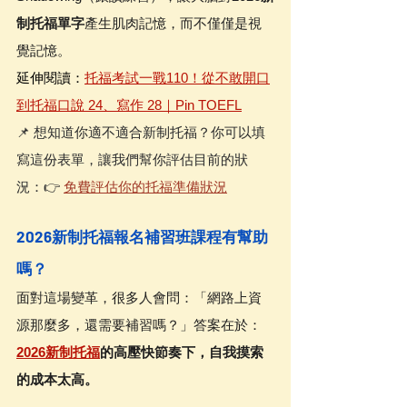
制托福單字
產生肌肉記憶，而不僅僅是視
覺記憶。
延伸閱讀：
托福考試一戰110！從不敢開口
到托福口說 24、寫作 28｜Pin TOEFL
📌 想知道你適不適合新制托福？你可以填
寫這份表單，讓我們幫你評估目前的狀
況：👉 
免費評估你的托福準備狀況
2026新制托福報名補習班課程有幫助
嗎？
面對這場變革，很多人會問：「網路上資
源那麼多，還需要補習嗎？」答案在於：
2026新制托福
的高壓快節奏下，自我摸索
的成本太高。