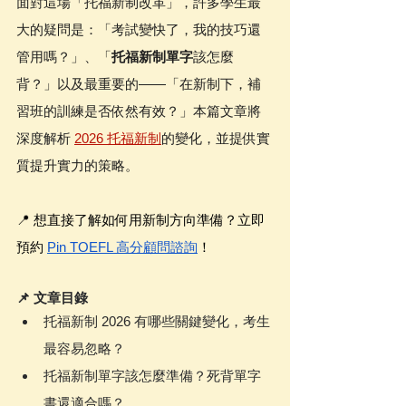
面對這場「托福新制改革」，許多學生最
大的疑問是：「考試變快了，我的技巧還
管用嗎？」、「
托福新制單字
該怎麼
背？」以及最重要的——「在新制下，補
習班的訓練是否依然有效？」本篇文章將
深度解析 
2026 托福新制
的變化，並提供實
質提升實力的策略。
📍 想直接了解如何用新制方向準備？立即
預約 
Pin TOEFL 高分顧問諮詢
！
📌 文章目錄
托福新制 2026 有哪些關鍵變化，考生
最容易忽略？
托福新制單字該怎麼準備？死背單字
書還適合嗎？