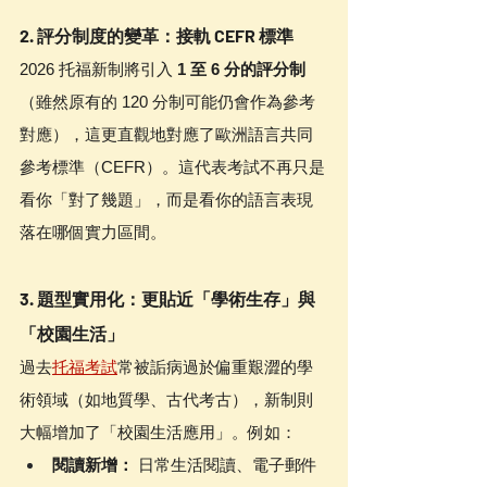
2. 評分制度的變革：接軌 CEFR 標準
2026 托福新制將引入 
1 至 6 分的評分制
（雖然原有的 120 分制可能仍會作為參考
對應），這更直觀地對應了歐洲語言共同
參考標準（CEFR）。這代表考試不再只是
看你「對了幾題」，而是看你的語言表現
落在哪個實力區間。
3. 題型實用化：更貼近「學術生存」與
「校園生活」
過去
托福考試
常被詬病過於偏重艱澀的學
術領域（如地質學、古代考古），新制則
大幅增加了「校園生活應用」。例如：
閱讀新增：
 日常生活閱讀、電子郵件