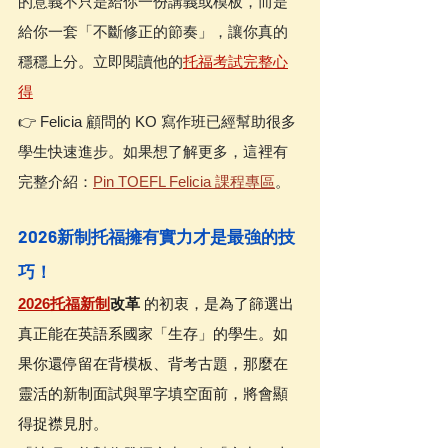
的意義不只是給你一份講義或模板，而是
給你一套「不斷修正的節奏」，讓你真的
穩穩上分。立即閱讀他的
托福考試完整心
得
👉 Felicia 顧問的 KO 寫作班已經幫助很多
學生快速進步。如果想了解更多，這裡有
完整介紹：
Pin TOEFL Felicia 課程專區
。
2026新制托福擁有實力才是最強的技
巧！
2026托福新制
改革
 的初衷，是為了篩選出
真正能在英語系國家「生存」的學生。如
果你還停留在背模板、背考古題，那麼在
靈活的新制面試與單字填空面前，將會顯
得捉襟見肘。