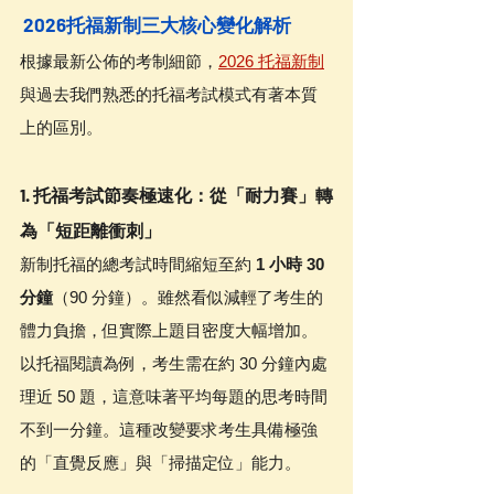
 2026托福新制三大核心變化解析
根據最新公佈的考制細節，
2026 托福新制
與過去我們熟悉的托福考試模式有著本質
上的區別。
1. 托福考試節奏極速化：從「耐力賽」轉
為「短距離衝刺」
新制托福的總考試時間縮短至約 
1 小時 30 
分鐘
（90 分鐘）。雖然看似減輕了考生的
體力負擔，但實際上題目密度大幅增加。
以托福閱讀為例，考生需在約 30 分鐘內處
理近 50 題，這意味著平均每題的思考時間
不到一分鐘。這種改變要求考生具備極強
的「直覺反應」與「掃描定位」能力。