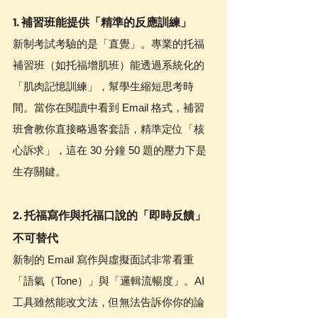
1. 補習班能提供「精準的反應訓練」
新制考試考驗的是「直覺」。專業的托福
補習班（如托福增肌班）能透過系統化的
「肌肉記憶訓練」，幫學生縮短思考時
間。當你在閱讀中看到 Email 格式，補習
班會教你直接略過客套語，精準定位「核
心訴求」，這在 30 分鐘 50 題的壓力下是
生存關鍵。
2. 托福寫作與托福口說的「即時反饋」
不可替代
新制的 Email 寫作與虛擬面試非常看重
「語氣（Tone）」與「邏輯流暢度」。AI 
工具雖然能改文法，但無法告訴你你的論