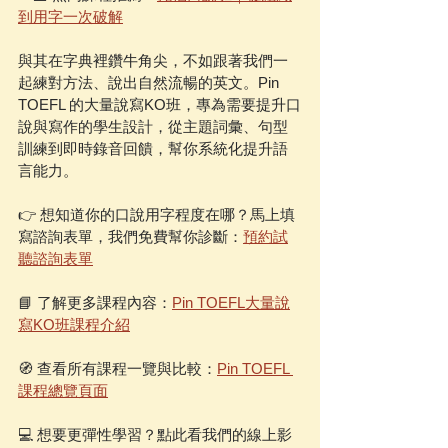
到用字一次破解
與其在字典裡鑽牛角尖，不如跟著我們一
起練對方法、說出自然流暢的英文。Pin 
TOEFL 的大量說寫KO班，專為需要提升口
說與寫作的學生設計，從主題詞彙、句型
訓練到即時錄音回饋，幫你系統化提升語
言能力。
👉 想知道你的口說用字程度在哪？馬上填
寫諮詢表單，我們免費幫你診斷：
預約試
聽諮詢表單
📘 了解更多課程內容：
Pin TOEFL大量說
寫KO班課程介紹
🧭 查看所有課程一覽與比較：
Pin TOEFL 
課程總覽頁面
💻 想要更彈性學習？點此看我們的線上影