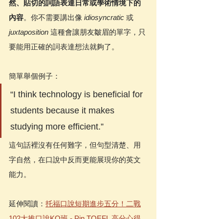
然、貼切的詞語表達日常或學術情境下的
內容
。你不需要講出像 
idiosyncratic
 或 
juxtaposition
 這種會讓朋友皺眉的單字，只
要能用正確的詞表達想法就夠了。
簡單舉個例子：
“I think technology is beneficial for 
students because it makes 
studying more efficient.”
這句話裡沒有任何難字，但句型清楚、用
字自然，在口說中反而更能展現你的英文
能力。
延伸閱讀：
托福口說短期進步五分！二戰
102大推口說KO班 - Pin TOEFL 高分心得