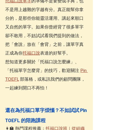
托福口說單字
的準備不是要變成字典，也
不是用上越難的字越有分。真正能幫你拿
分的，是那些你能靈活運用、講起來順口
又自然的單字。如果你曾經背了很多單字
卻不敢用，不妨試試看我們提到的做法，
把「會說」放在「會背」之前，讓單字真
正成為你
托福口說
表達的好幫手。
想知道更多關於「托福口說怎麼練」、
「托福單字怎麼背」的技巧，歡迎關注 
Pin 
TOEFL
 部落格，或私訊我們的顧問團隊，
一起練到開口不再怕！
還在為托福口單字煩惱？不如試試 Pin 
TOEFL 的陪跑課程
👩‍🏫 熱門課程推薦：
托福口說班｜從組織