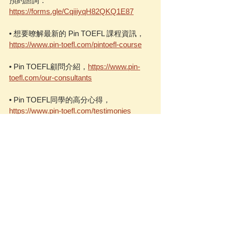
預約諮詢：
https://forms.gle/CqiiiyqH82QKQ1E87
• 想要暸解最新的 Pin TOEFL 課程資訊，
https://www.pin-toefl.com/pintoefl-course
• Pin TOEFL顧問介紹，
https://www.pin-
toefl.com/our-consultants
• Pin TOEFL同學的高分心得，
https://www.pin-toefl.com/testimonies
https://youtu.be/jCMrMGpUIIo