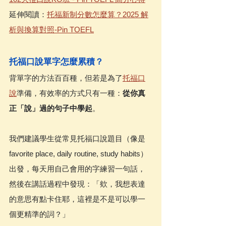
延伸閱讀：
托福新制分數怎麼算？2025 解
析與換算對照-Pin TOEFL
托福口說單字怎麼累積？
背單字的方法百百種，但若是為了
托福口
說
準備，有效率的方式只有一種：
從你真
正「說」過的句子中學起
。
我們建議學生從常見托福口說題目（像是 
favorite place, daily routine, study habits）
出發，每天用自己會用的字練習一句話，
然後在講話過程中發現：「欸，我想表達
的意思有點卡住耶，這裡是不是可以學一
個更精準的詞？」