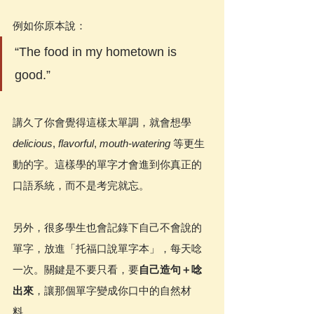
例如你原本說：
“The food in my hometown is 
good.”
講久了你會覺得這樣太單調，就會想學 
delicious
, 
flavorful
, 
mouth-watering
 等更生
動的字。這樣學的單字才會進到你真正的
口語系統，而不是考完就忘。
另外，很多學生也會記錄下自己不會說的
單字，放進「托福口說單字本」，每天唸
一次。關鍵是不要只看，要
自己造句＋唸
出來
，讓那個單字變成你口中的自然材
料。