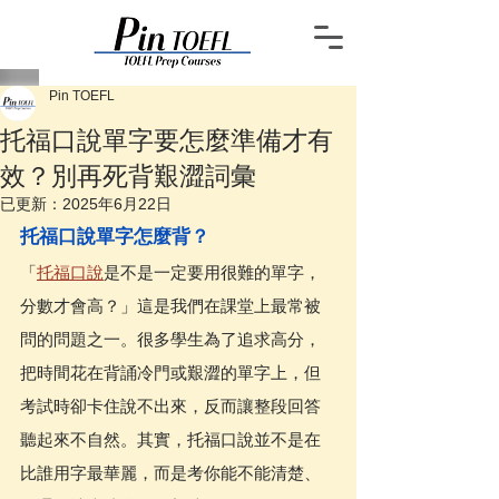
Pin TOEFL
托福口說單字要怎麼準備才有
效？別再死背艱澀詞彙
已更新：
2025年6月22日
托福口說單字怎麼背？
「
托福口說
是不是一定要用很難的單字，
分數才會高？」這是我們在課堂上最常被
問的問題之一。很多學生為了追求高分，
把時間花在背誦冷門或艱澀的單字上，但
考試時卻卡住說不出來，反而讓整段回答
聽起來不自然。其實，托福口說並不是在
比誰用字最華麗，而是考你能不能清楚、