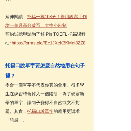
延伸閱讀：
托福一戰108分！善用說寫工作
坊一個月高分破百、大推小班制
預約試聽與諮詢了解 Pin TOEFL 托福課程 
👉 
https://forms.gle/fEc1JXeK3KMqt8ZZ8
托福口說單字要怎麼自然地用在句子
裡？
學會一個單字不代表你真的會用。很多學
生在練習時會掉入一個陷阱：為了硬塞新
學的單字，讓句子變得不自然或文不對
題。其實，
托福口說單字
的應用更講求
「語感」。