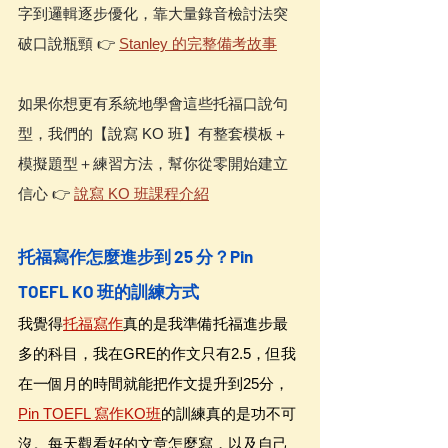
字到邏輯逐步優化，靠大量錄音檢討法突
破口說瓶頸 👉 
Stanley 的完整備考故事
如果你想更有系統地學會這些托福口說句
型，我們的【說寫 KO 班】有整套模板＋
模擬題型＋練習方法，幫你從零開始建立
信心 👉 
說寫 KO 班課程介紹
托福寫作怎麼進步到 25 分？Pin 
TOEFL KO 班的訓練方式
我覺得
托福寫作
真的是我準備托福進步最
多的科目，我在GRE的作文只有2.5，但我
在一個月的時間就能把作文提升到25分，
Pin TOEFL 寫作KO班
的訓練真的是功不可
沒。每天觀看好的文章怎麼寫，以及自己