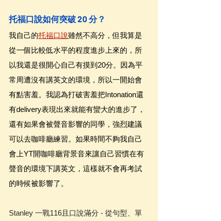
托福口說如何突破 20 分？
我自己的
托福口說
雖然不高分，但我算是
從一個比較低水平的程度進步上來的，所
以我還是很開心自己有摸到20分。因為平
常周遭沒有講英文的環境，所以一開始會
有點害羞。我認為打破害羞把Intonation還
有delivery表現出來就能有蠻大的進步了，
還有如果會被聲音影響的同學，強烈建議
可以去咖啡廳練習。如果時間不夠我自己
會上YT開咖啡廳背景音來讓自己習慣在有
聲音的環境下講英文，這樣就不會再考試
的時候被影響了。
Stanley 一戰116且口說滿分 - 從句型、單