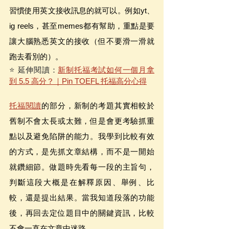
習慣使用英文接收訊息的就可以。例如yt、
ig reels，甚至memes都有幫助，重點是要
讓大腦熟悉英文的接收（但不要滑一滑就
跑去看別的）。
⭐️ 延伸閱讀：
新制托福考試如何一個月拿
到 5.5 高分？｜Pin TOEFL 托福高分心得
托福閱讀
的部分，新制的考題其實相較於
舊制不會太長或太難，但是會更考驗抓重
點以及避免陷阱的能力。我學到比較有效
的方式，是先抓文章結構，而不是一開始
就鑽細節。做題時先看每一段的主旨句，
判斷這段大概是在解釋原因、舉例、比
較，還是提出結果。當我知道段落的功能
後，再回去定位題目中的關鍵資訊，比較
不會一直在文章中迷路。