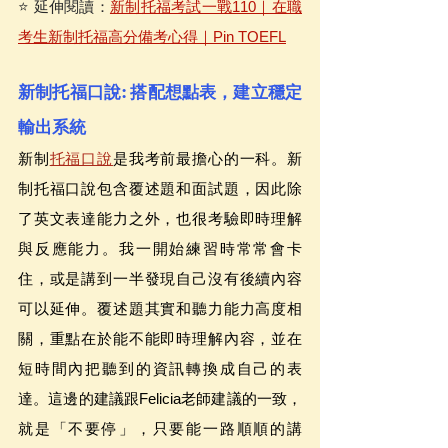
⭐️ 延伸閱讀：
新制托福考試一戰110｜在職
考生新制托福高分備考心得｜Pin TOEFL
新制托福口說: 搭配想點表，建立穩定
輸出系統
新制
托福口說
是我考前最擔心的一科。新
制托福口說包含覆述題和面試題，因此除
了英文表達能力之外，也很考驗即時理解
與反應能力。我一開始練習時常常會卡
住，或是講到一半發現自己沒有後續內容
可以延伸。覆述題其實和聽力能力高度相
關，重點在於能不能即時理解內容，並在
短時間內把聽到的資訊轉換成自己的表
達。這邊的建議跟Felicia老師建議的一致，
就是「不要停」，只要能一路順順的講