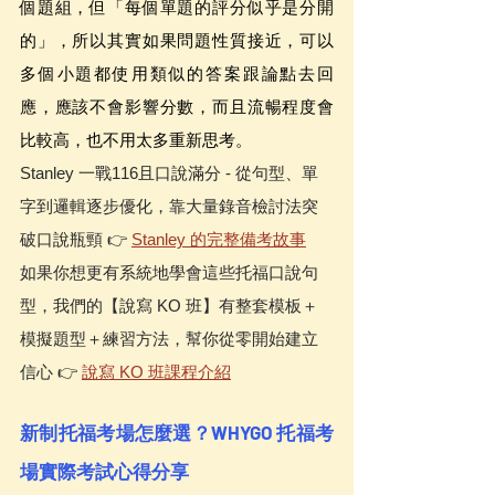
個題組，但「每個單題的評分似乎是分開
的」，所以其實如果問題性質接近，可以
多個小題都使用類似的答案跟論點去回
應，應該不會影響分數，而且流暢程度會
比較高，也不用太多重新思考。
Stanley 一戰116且口說滿分 - 從句型、單
字到邏輯逐步優化，靠大量錄音檢討法突
破口說瓶頸 👉 
Stanley 的完整備考故事
如果你想更有系統地學會這些托福口說句
型，我們的【說寫 KO 班】有整套模板＋
模擬題型＋練習方法，幫你從零開始建立
信心 👉 
說寫 KO 班課程介紹
新制托福考場怎麼選？WHYGO 托福考
場實際考試心得分享