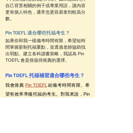
自己背景相關的例子或專業用語，讓內容
更有個人特色，通常也更容易拿到較高分
數。
Pin TOEFL 適合哪些托福考生？
如果你和我一樣備考時間有限，希望短時
間掌握新制托福重點，並透過老師協助找
出弱點、建立各科讀書策略，我認為 Pin 
TOEFL 會是很值得推薦的選擇。
Pin TOEFL 托福補習適合哪些考生？
我會推薦 
Pin TOEFL
 給備考時間有限、希
望有效率準備托福的考生。對我來說，Pin 
TOEFL 最大的幫助不只是提供練習題目，
而是讓我更清楚每一科該怎麼練習、錯題
該怎麼檢討，以及考前應該把重點放在哪
些地方。尤其對於像我這種希望能盡快考