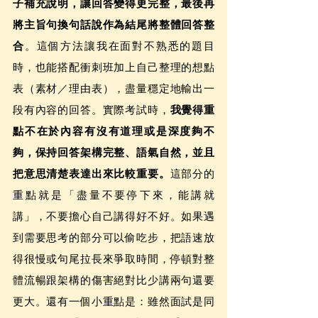
子補充說明，讓回答變得更完整，最後再
將主旨句換句話說作為結尾將整體回答整
合
。這個方法讓我在面對不熟悉的題目
時，也能搭配衝刺班加上自己整理的想點
表（素材／理由表），盡量穩定地輸出一
段有內容的回答。實際考試時，
我覺得重
點不在於內容有沒有道理或是深度夠不
夠，保持回答架構完整、語氣自然，並且
把意思清楚表達出來比較重要。
這部分的
重點就是「盡量不要停下來，能講就
講」，不要擔心自己講得好不好。如果遇
到需要思考的部分可以偷吃步，把語速放
得很慢或句尾拉長來爭取時間，停頓對整
體流暢跟架構的傷害絕對比少講兩句還要
更大。還有一個小重點是：雖然面試是同