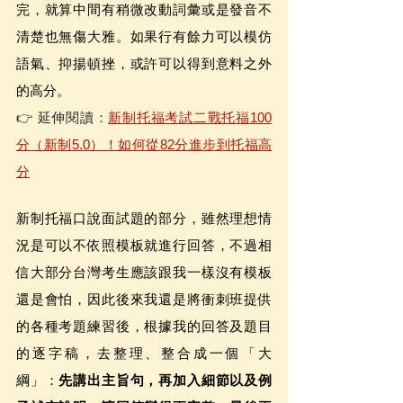
完，就算中間有稍微改動詞彙或是發音不
清楚也無傷大雅。如果行有餘力可以模仿
語氣、抑揚頓挫，或許可以得到意料之外
的高分。
👉 延伸閱讀：
新制托福考試二戰托福100
分（新制5.0）！如何從82分進步到托福高
分
新制托福口說面試題的部分，雖然理想情
況是可以不依照模板就進行回答，不過相
信大部分台灣考生應該跟我一樣沒有模板
還是會怕，因此後來我還是將衝刺班提供
的各種考題練習後，根據我的回答及題目
的逐字稿，去整理、整合成一個「大
綱」：
先講出主旨句，再加入細節以及例