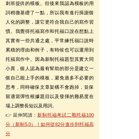
刺班提供的模板。但後來我認為模板的用
詞稍微基礎了一點，所以我有進行揖謝個
人化的調整，讓它更符合我自己的寫作習
慣。我覺得托福寫作和托福口說在想點上
其實有一些共通之處，平常練托福口說時
累積的理由和例子，有時候也可以運用到
托福寫作中。因為新制托福題型其實大同
小異，個人認為最有幫助的部分是建立一
個自己能上手的模板，避免過多不必要的
思考，同時確保文章架構不會跑掉，並保
留適當彈性根據題目以及發揮的難易度在
場上調整長短以及用詞。
👉 延伸閱讀：
新制托福考試二戰托福100
分（新制5.0）！如何從82分進步到托福高
分