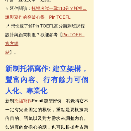
⭐️ 延伸閱讀：
托福考試一戰110分？托福口
說與寫作的突破心得｜Pin TOEFL
📍 想快速了解Pin TOEFL高分衝刺班課程
設計與顧問制度？歡迎參考【
Pin TOEFL 
官方網
站
】。
新制托福寫作: 建立架構，
豐富內容、行有餘力可個
人化、專業化
新制
托福寫作
Email 題型部份，我覺得它不
一定有完全固定的模板，重點是要根據寫
信目的、語氣以及對方需求來調整內容。
如過真的會擔心的話，也可以根據考古題