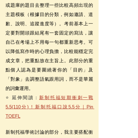
或題庫的題目去整理一些比較高頻出現的
主題模板（根據目的分類，例如邀請、道
歉、說明、追蹤進度等）。考前基本上一
定要對開頭跟結尾有一套固定的寫法，讓
自己在考場上不用每一句都重新思考。可
以降低寫作時的心理負擔，比較能穩定完
成文章，把重點放在主旨上。此部分的重
點個人認為是要圍繞著你的「目的」及
「對象」去調整語氣跟用詞，而不是華麗
的詞彙運用。
⭐️ 延伸閱讀：
新制托福短期衝刺一戰
5.5(110分)！新制托福口說5.5分｜Pin 
TOEFL
新制托福學術討論的部分，我主要搭配衝