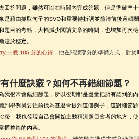
去回答問題，雖然可以在時間內完成答題，但是準確率十
像是藉由抓取句子的SVO和重要轉折詞並釐清前後邏輯
和題目的考點，大幅減少閱讀文章的時間，也增加再次檢
漸趨於穩定。
rry 一戰 105 分的心得
，他在閱讀部分的準備方式，對於
備有什麼訣竅？如何不再錯細節題？
為我很常會錯細節題，所以後期都是盡量把所有聽到的內
聽到舉例就要往前找為甚麼會提到這個例子，這對細節題
PO後，我也發現自己會開始主動猜測題目會考的地方，
掌握整篇的內容。