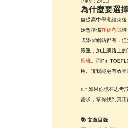
已更新：
2月1日
為什麼要選
自從高中學測結束後
始想準備
托福考試
時
式學習網站都有，但
嚴重，加上網路上的
習班
。
而Pin T
用。
讓我能更有效率
👉 如果你也在思
需求，幫你找到真正
📚 文章目錄