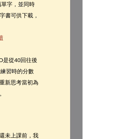
福單字，並同時
單字書可供下載，
讀
O是從40回往後
因練習時的分數
重新思考當初為
。
還未上課前，我