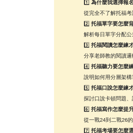
1️⃣ 
為什麼我選擇報
從完全不了解托福考
2️⃣ 
托福單字要怎麼
解析每日單字分配公
3️⃣ 
托福閱讀怎麼練
分享老師教的閱讀邏
4️⃣ 
托福聽力要怎麼
說明如何用分層架構
5️⃣ 
托福口說怎麼練
探討口說卡頓問題、
6️⃣ 
托福寫作怎麼提
從一戰24到二戰2
7️⃣ 
托福考場要怎麼