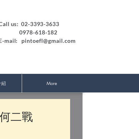
Call us: 02-3393-3633
0978-618-182
E-mail:
pintoefl@gmail.com
介紹
More
何二戰