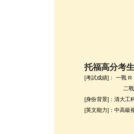
托福高分考
[考試成績]： 一戰 R：
                    
[身份背景]：清大工
[英文能力]：中高級