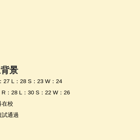
生背景
27 L：28 S：23 W：24
      二戰 R：28 L：30 S：22 W：26
科在校
複試通過