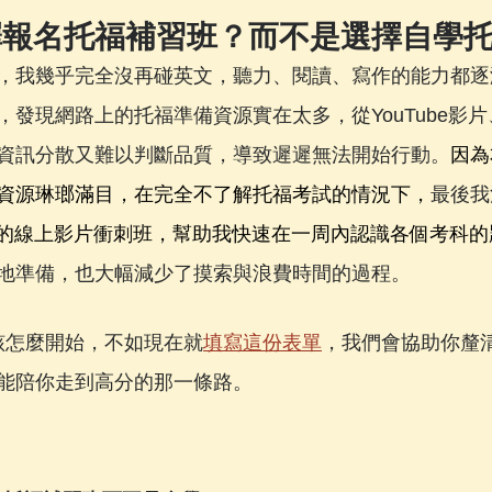
擇報名托福補習班？而不是選擇自學
，我幾乎完全沒再碰英文，聽力、閱讀、寫作的能力都逐
，發現網路上的托福準備資源實在太多，從YouTube影
資訊分散又難以判斷品質，導致遲遲無法開始行動。
因為
資源琳瑯滿目，在完全不了解托福考試的情況下，
最後我
OEFL的線上影片衝刺班，幫助我快速在一周內認識各個考科
地準備，也大幅減少了摸索與浪費時間的過程。
考該怎麼開始，不如現在就
填寫這份表單
，我們會協助你釐
能陪你走到高分的那一條路。