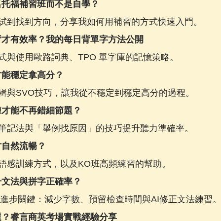
名托福補習班而不是自學？
試到找到方向，分享我如何用補習的方式快速入門。
背才有效率？我的每日背單字方法公開
式與使用歐路詞典、TPO 單字庫的記憶策略。
才能穩定拿高分？
輯與SVO技巧，讓我從不穩定到穩定高分的過程。
練才能不再錯細節題？
筆記法與「舉例找原因」的技巧提升聽力準確率。
才自然流暢？
語感訓練方式，以及KO班高頻練習的幫助。
升文法與拼字正確率？
6的進步關鍵：減少字數、預留檢查時間與AI修正文法練習
選？睿言商英考場實戰經驗分享