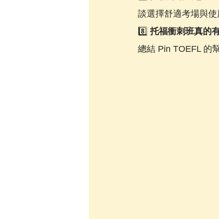
談選擇舒適考場與使
8️⃣ 
托福衝刺班真的
總結 Pin TOE