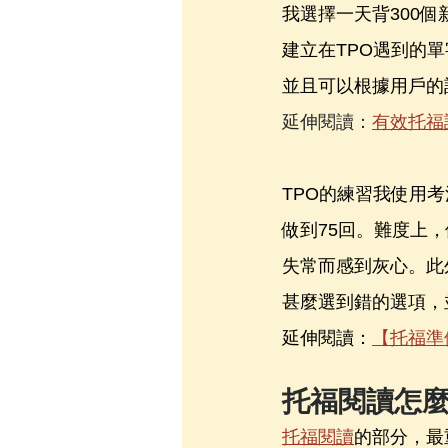
我選擇一天背300
建立在TPO遇到的
並且可以根據用戶的
延伸閱讀：
有效托福
TPO的練習我使用考
做到75回。難度上
失常而感到灰心。此
甚麼選到錯的選項，
延伸閱讀：
【托福準
托福閱讀怎
托福閱讀
的部分，最