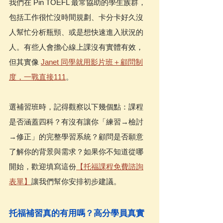
我們在 Pin TOEFL 最常協助的學生族群，
包括工作很忙沒時間規劃、卡分卡好久沒
人幫忙分析瓶頸、或是想快速進入狀況的
人。有些人會擔心線上課沒有實體有效，
但其實像 
Janet 同學就用影片班＋顧問制
度，一戰直接111
。
選補習班時，記得觀察以下幾個點：課程
是否涵蓋四科？有沒有讓你「練習→檢討
→修正」的完整學習系統？顧問是否願意
了解你的背景與需求？如果你不知道從哪
開始，歡迎填寫這份
【托福課程免費諮詢
表單】
讓我們幫你安排初步建議。
托福補習真的有用嗎？高分學員真實