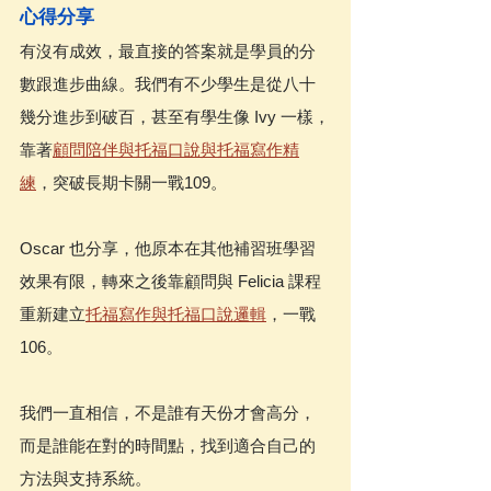
心得分享
有沒有成效，最直接的答案就是學員的分
數跟進步曲線。我們有不少學生是從八十
幾分進步到破百，甚至有學生像 Ivy 一樣，
靠著
顧問陪伴與托福口說與托福寫作精
練
，突破長期卡關一戰109。
Oscar 也分享，他原本在其他補習班學習
效果有限，轉來之後靠顧問與 Felicia 課程
重新建立
托福寫作與托福口說邏輯
，一戰
106。
我們一直相信，不是誰有天份才會高分，
而是誰能在對的時間點，找到適合自己的
方法與支持系統。