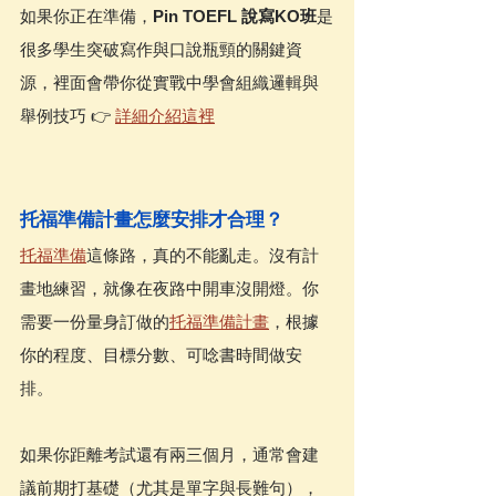
如果你正在準備，
Pin TOEFL 說寫KO班
是
很多學生突破寫作與口說瓶頸的關鍵資
源，裡面會帶你從實戰中學會組織邏輯與
舉例技巧 👉 
詳細介紹這裡
托福準備計畫怎麼安排才合理？
托福準備
這條路，真的不能亂走。沒有計
畫地練習，就像在夜路中開車沒開燈。你
需要一份量身訂做的
托福準備計畫
，根據
你的程度、目標分數、可唸書時間做安
排。
如果你距離考試還有兩三個月，通常會建
議前期打基礎（尤其是單字與長難句），