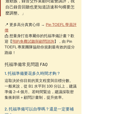
通勤族，錄音交作業顧問還會講評，我
自己錄音回聽也更知道語速和句構要怎
麼調整。」
📍 更多高分真實心得 → 
Pin TOEFL 學員評
價
📩 想量身打造專屬你的托福準備計畫？歡
迎【
預約免費試聽與顧問諮詢
】，由 Pin 
TOEFL 專業團隊協助你規劃最有效的提分
路線！
托福準備常見問題 FAQ
1. 托福準備要花多久時間才夠？
這取決於你目前的英文程度與目標分數。
一般來說，從 B1 水平到 100 分以上，建議
準備 2–4 個月。若時間緊迫，建議採取密
集衝刺班＋顧問計畫制，提升效率。
2. 托福準備可以自學嗎？還是一定要補