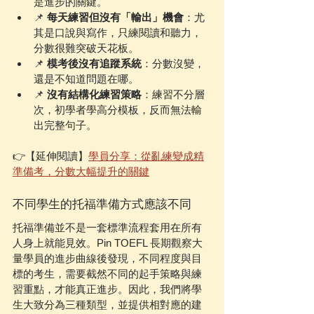
是進步的關鍵。
📌 
每天練習但沒有「輸出」機會
：尤
其是口說與寫作，只練閱讀和聽力，
分數很難突破天花板。
📌 
模考後沒有追蹤系統
：分數沒變，
還是不知道問題在哪。
📌 
沒有結構化練習策略
：練習不分層
次，初學者學高分模板，反而無法輸
出完整句子。
👉【延伸閱讀】
學員分享：從亂練變成精
準備考，分數大幅提升的關鍵
不同學生的托福準備方式應該不同
托福準備並不是一套標準流程套用在所有
人身上就能見效。Pin TOEFL 長期觀察大
量學員的進步曲線後發現，不同程度與目
標的考生，需要截然不同的起手策略與練
習重點，才能真正進步。因此，我們將學
生大致分為三種類型，並提供相對應的建