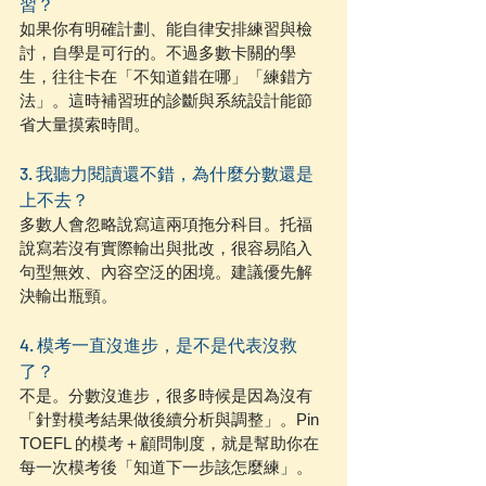
習？
如果你有明確計劃、能自律安排練習與檢
討，自學是可行的。不過多數卡關的學
生，往往卡在「不知道錯在哪」「練錯方
法」。這時補習班的診斷與系統設計能節
省大量摸索時間。
3. 我聽力閱讀還不錯，為什麼分數還是
上不去？
多數人會忽略說寫這兩項拖分科目。托福
說寫若沒有實際輸出與批改，很容易陷入
句型無效、內容空泛的困境。建議優先解
決輸出瓶頸。
4. 模考一直沒進步，是不是代表沒救
了？
不是。分數沒進步，很多時候是因為沒有
「針對模考結果做後續分析與調整」。Pin 
TOEFL 的模考＋顧問制度，就是幫助你在
每一次模考後「知道下一步該怎麼練」。