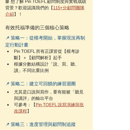
📘 想了解 Pin TOEFL 顧問制度與實戰成績
背景？歡迎認識我們的【
115+分顧問團隊
介紹
】！
有效托福準備的三個核心策略
📌 策略一：從模考開始，掌握現況再制
定行動計畫
Pin TOEFL 所有正課皆從【模考診
斷】＋【顧問解析】起手
根據分數結構設計「說、寫、聽、
讀」不同比重比例
📌 策略二：建立可回饋的練習迴圈
尤其是口說與寫作，要有能被「聽見
與講評」的輸出平台
可參考：【
Pin TOEFL 說寫演練與批
改課程
】
📌 策略三：進度管理與顧問制追蹤