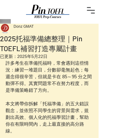
Donz GMAT
2025托福準備總整理｜Pin
TOEFL補習打造專屬計畫
已更新：
2025年5月22日
許多考生在準備托福時，常會遇到這些情
況：練習一堆題目，分數卻毫無起色；每
週念得很辛苦，但就是卡在 85～95 分之間
動彈不得。其實問題常不在努力程度，而
是準備策略錯了方向。
本文將帶你拆解「托福準備」的五大錯誤
觀念，並依照不同學生的背景與需求，規
劃出高效、個人化的托福學習計畫，幫助
你在有限時間內，走上最直接的高分路
線。