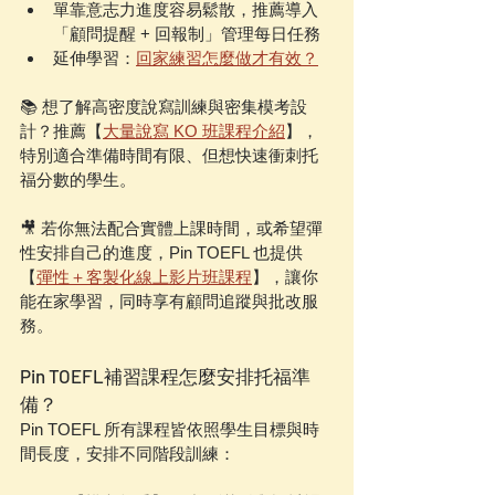
單靠意志力進度容易鬆散，推薦導入
「顧問提醒 + 回報制」管理每日任務
延伸學習：
回家練習怎麼做才有效？
📚 想了解高密度說寫訓練與密集模考設
計？推薦【
大量說寫 KO 班課程介紹
】，
特別適合準備時間有限、但想快速衝刺托
福分數的學生。
🎥 若你無法配合實體上課時間，或希望彈
性安排自己的進度，Pin TOEFL 也提供
【
彈性＋客製化線上影片班課程
】，讓你
能在家學習，同時享有顧問追蹤與批改服
務。
Pin TOEFL補習課程怎麼安排托福準
備？
Pin TOEFL 所有課程皆依照學生目標與時
間長度，安排不同階段訓練：