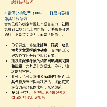
說話精準技巧
3. 衝高分挑戰型（100+）：打磨內容細
節與語調語氣
當你已經能穩定掌握基本語言能力，並開
始挑戰 100 分以上的門檻，此時影響分數
的往往不是英文能力，而是「細節」。
你需要進一步強化
語氣、語調、連貫
性與詞彙選擇的準確度
，讓你的口說
與寫作在同分段中脫穎而出。
建議搭配
模考後的細節回顧與顧問調
整建議
，尤其是針對語速、停頓、強
調點的掌握。
此外，也可以
善用 ChatGPT 等 AI 工
具
做模擬練習與自我評估，搭配真實
錄音與高分範例比較，效果加乘。
🧠 參考技巧：
托福口說語氣與強調
、
ChatGPT 協助練習法