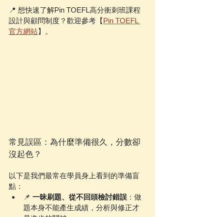
📍 想快速了解Pin TOEFL高分衝刺班課程
設計與顧問制度？歡迎參考【
Pin TOEFL 
官方網站
】。
常見誤區：為什麼準備很久，分數卻
沒起色？
以下是我們最常在學員身上看到的準備盲
點：
📌 
一昧刷題、從不回頭檢討錯誤
：做
題本身不能產生成績，分析與修正才