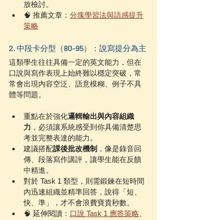
放檢討。
🧠 推薦文章：
分塊學習法與語感提升
策略
2. 中段卡分型（80–95）：說寫提分為主
這類學生往往具備一定的英文能力，但在
口說與寫作表現上始終難以穩定突破，常
常會出現內容空泛、語意模糊、例子不具
體等問題。
重點在於強化
邏輯輸出與內容組織
力
，必須讓系統感受到你具備清楚思
考並完整表達的能力。
建議搭配
課後批改機制
，像是錄音回
傳、段落寫作講評，讓學生能在反饋
中精進。
對於 Task 1 類型，則需鍛鍊在短時間
內迅速組織並精準回答，說得「短、
快、準」，才不會浪費寶貴秒數。
🧠 延伸閱讀：
口說 Task 1 應答策略
、