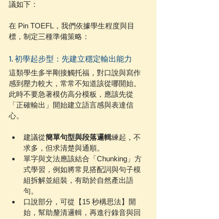
議如下：
在 Pin TOEFL，我們依據學生程度與目
標，制定三種準備策略：
1. 初學起步型：先建立穩定輸出能力
這類學生多半剛接觸托福，對口說與寫作
感到壓力較大，常常不知道該從哪開始。
此時不要急著模仿高分模板，應該先從
「正確輸出」開始建立語言感與表達信
心。
建議從
簡單句型與段落邏輯
練起，不
求多，但求清楚與通順。
單字與文法應該結合「Chunking」方
式學習，例如將常見搭配詞與句子模
組拆解並組裝，有助於自然產出語
句。
口說部分，可從【15 秒構思法】開
始，幫助釐清邏輯，再進行錄音與回