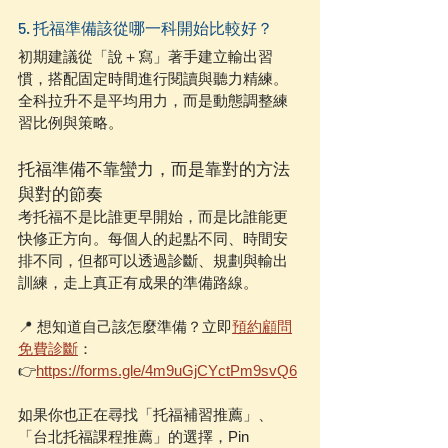
5. 托福準備該從哪一科開始比較好？
初期建議從「說＋寫」著手建立輸出習
慣，搭配固定時間進行閱讀與聽力精練。
全科拉升不是平均用力，而是動態調整練
習比例與策略。
托福準備不靠蠻力，而是靠對的方法
與對的節奏
考托福不是比誰更早開始，而是比誰能更
快修正方向。每個人的起點不同、時間安
排不同，但都可以透過診斷、規劃與輸出
訓練，走上真正有成果的準備路線。
📍 想知道自己該怎麼準備？立即
預約顧問
免費診斷
： 
👉
https://
forms.gle/4m9uGjCYctPm9svQ6
如果你也正在尋找「托福補習推薦」、
「台北托福課程推薦」的選擇，Pin 