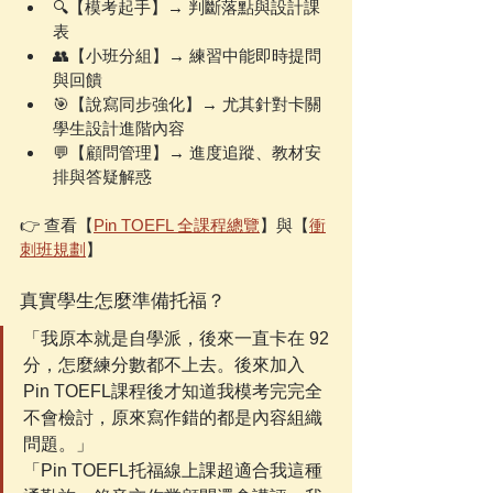
🔍【模考起手】→ 判斷落點與設計課
表
👥【小班分組】→ 練習中能即時提問
與回饋
🎯【說寫同步強化】→ 尤其針對卡關
學生設計進階內容
💬【顧問管理】→ 進度追蹤、教材安
排與答疑解惑
👉 查看【
Pin TOEFL 全課程總覽
】與【
衝
刺班規劃
】
真實學生怎麼準備托福？
「我原本就是自學派，後來一直卡在 92 
分，怎麼練分數都不上去。後來加入 
Pin TOEFL課程後才知道我模考完完全
不會檢討，原來寫作錯的都是內容組織
問題。」
「Pin TOEFL托福線上課超適合我這種