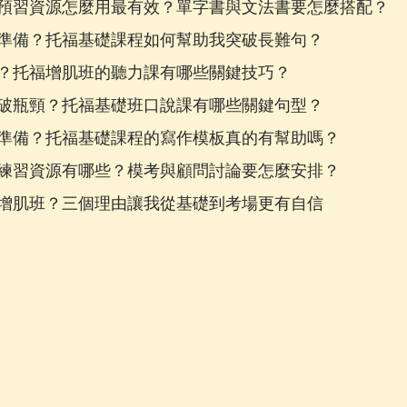
預習資源怎麼用最有效？單字書與文法書要怎麼搭配？
準備？托福基礎課程如何幫助我突破長難句？
？托福增肌班的聽力課有哪些關鍵技巧？
破瓶頸？托福基礎班口說課有哪些關鍵句型？
準備？托福基礎課程的寫作模板真的有幫助嗎？
練習資源有哪些？模考與顧問討論要怎麼安排？
增肌班？三個理由讓我從基礎到考場更有自信