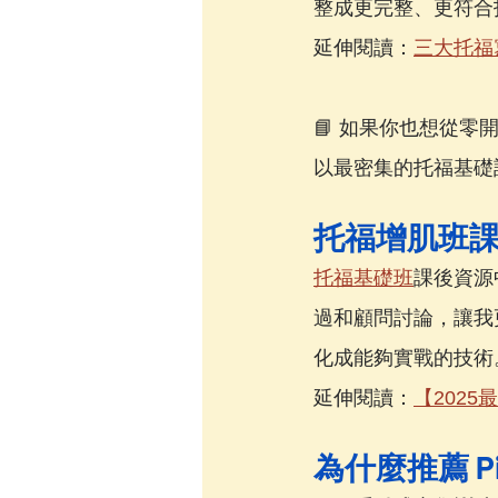
整成更完整、更符合
延伸閱讀：
三大托福
📘 如果你也想從零
以最密集的托福基礎
托福增肌班
托福基礎班
課後資源
過和顧問討論，讓我更
化成能夠實戰的技術
延伸閱讀：
【2025
為什麼推薦 Pi