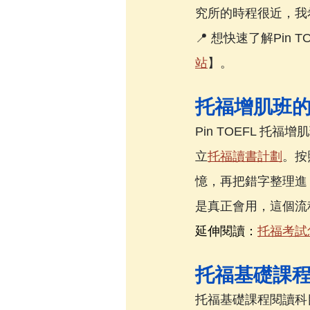
究所的時程很近，我
📍 想快速了解Pi
站
】。
托福增肌班
Pin TOEFL 托
立
托福讀書計劃
。按
憶，再把錯字整理進 
是真正會用，這個流
延伸閱讀：
托福考試怎
托福基礎課
托福基礎課程閱讀科