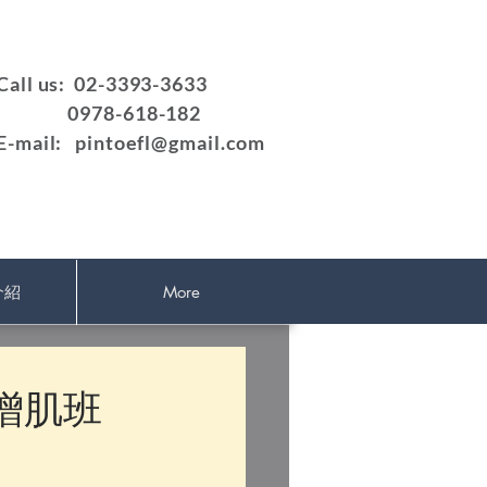
Call us: 02-3393-3633
0978-618-182
E-mail:
pintoefl@gmail.com
介紹
More
福增肌班