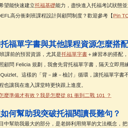
希望能快速建立
托福基礎
能力，盡快進入托福考試狀態並
n TOEFL高分衝刺班課程設計與顧問制度？歡迎參考【
Pin 
的托福單字書與其他課程資源怎麼搭
福增肌班課前的預習資源，尤其是
托福單字書
＋練習本的搭配
照顧問 Felicia 規劃，我會先背托福單字書，隔天立即
Quizlet。這樣的「背－練－檢討」循環，讓托福單字書
程也讓我在進入課堂時更快跟上進度。
麼準備才有效？我是怎麼從 81 衝到二戰 101 ？
程如何幫助我突破托福閱讀長難句？
目中幫助我最大的部分，是老師利用簡單的文法概念，把