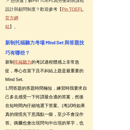
📍 想快速了解Pin TOEFL高分衝刺班課程
設計與顧問制度？歡迎參考【
Pin TOEFL 
官方網
站
】。
新制托福聽力考場 Mind Set 與答題技
巧有哪些？
新制
托福聽力
的考試過程體感上非常急
促，專心在當下且不糾結上題是最重要的
Mind Set.
1.問答題的答題時間極短，練習時我要求自
己多去感受一下何謂最合適的答案，然後
在短時間內仔細地選下答案。(考試時如果
真的很慌先下意識點一個，至少不會沒作
答。偶爾也會出現問句中出現的單字，也