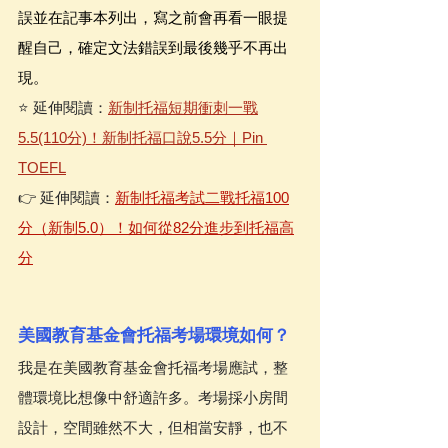
誤並在記事本列出，寫之前會再看一眼提
醒自己，確定文法錯誤到最後幾乎不再出
現。
⭐️ 延伸閱讀：
新制托福短期衝刺一戰
5.5(110分)！新制托福口說5.5分｜Pin 
TOEFL
👉 延伸閱讀：
新制托福考試二戰托福100
分（新制5.0）！如何從82分進步到托福高
分
美國教育基金會托福考場環境如何？
我是在美國教育基金會托福考場應試，整
體環境比想像中舒適許多。考場採小房間
設計，空間雖然不大，但相當安靜，也不