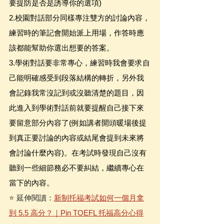
要提防是否是誘導你的選項)
2.校園對話部分同樣專注雙方的討論內容，
練習時的筆記會開始派上用場，作答時應
該都能幫助你選出想要的答案。
3.學術對話要非常專心，練習時我會要求自
己能明確感受到段落結構的轉折，另外我
會記錄我常沒記到或沒聽清楚的題目，因
此進入到學術對話前就要提醒自己接下來
要留意部分內容了(例如講者開頭暖場後提
到真正要討論的內容或結尾會提到未來將
會討論什麼內容)。在考試時發現自己沒有
聽到一些細節務必不要糾結，繼續專心在
當下的內容。
⭐️ 延伸閱讀：
新制托福考試如何一個月拿
到 5.5 高分？｜Pin TOEFL 托福高分心得