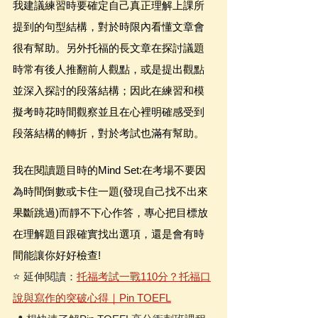
我建議練習時要確定自己真正理解上課所
提到的句型結構，對於時限內看懂文章會
很有幫助。另外托福的長文章在探討議題
時常有後人推翻前人觀點，或是提出觀點
並深入探討的段落結構；因此在練習和模
擬考時花時間觀察並且在心裡明確感受到
段落結構的轉折，對於考試也滿有幫助。
我在閱讀題目時的Mind Set:在考場不要因
為時間倒數或卡住一題(發現自己找不出來
果斷跳過)而靜不下心作答，專心把目標放
在理解題目跟確實找出選項，還是會有時
間能讓你好好檢查!
⭐️ 延伸閱讀：
托福考試一戰110分？托福口
說與寫作的突破心得｜Pin TOEFL