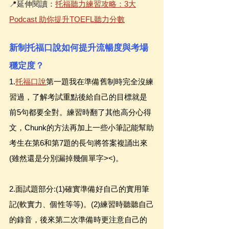
📍延伸閱讀：
托福聽力練習攻略：3大
Podcast 助你提升TOEFL聽力分數
新制托福口說如何提升流暢度與考場
穩定度？
1.
托福口說
第一題我在準備舊制時完全沒練
習過，了解考試重點後給自己的目標就是
前5句都要全對。練習時翻了其他高分心得
文，Chunk的方法再加上一些小筆記能幫助
考生在第6和第7題的長句將答案複誦出來
(雖然還是分別漏掉幾個單字><)。
2.面試題部分:(1)確實準備好自己的實用筆
記(軟實力、個性等等)。(2)練習時聽聽自己
的錄音，後來第二次準備時更注意自己的