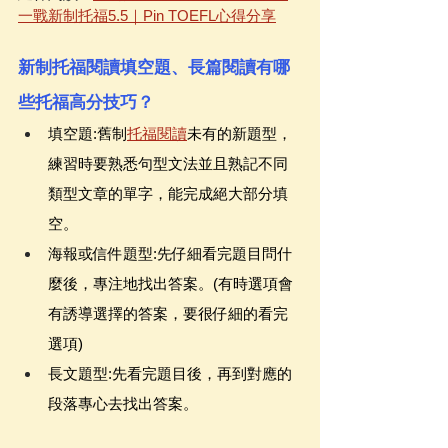
一戰新制托福5.5｜Pin TOEFL心得分享
新制托福閱讀填空題、長篇閱讀有哪
些托福高分技巧？
填空題:舊制
托福閱讀
未有的新題型，
練習時要熟悉句型文法並且熟記不同
類型文章的單字，能完成絕大部分填
空。
海報或信件題型:先仔細看完題目問什
麼後，專注地找出答案。(有時選項會
有誘導選擇的答案，要很仔細的看完
選項)
長文題型:先看完題目後，再到對應的
段落專心去找出答案。