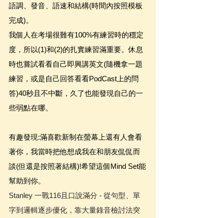
語調、發音、語速和結構(時間內按照模板
完成)。
我個人在考場很難有100%有練習時的穩定
度，所以(1)和(2)的扎實練習滿重要。休息
時也嘗試看看自己即興講英文(隨機拿一題
練習，或是自己回答看看PodCast上的問
答)40秒且不中斷，久了也能發現自己的一
些弱點在哪。
有趣發現:滿喜歡新制在螢幕上還有人會看
著你，我當時把他想成我在和朋友侃侃而
談(但還是按照著結構)!希望這個Mind Set能
幫助到你。
Stanley 一戰116且口說滿分 - 從句型、單
字到邏輯逐步優化，靠大量錄音檢討法突