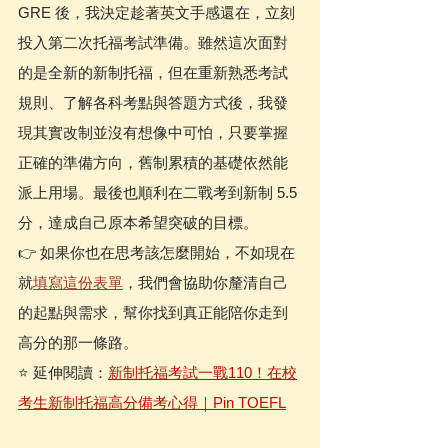
GRE 後，我決定趁著英文手感還在，立刻
投入第二次托福考試準備。雖然這次面對
的是全新的新制托福，但在重新熟悉考試
規則、了解各科考點與答題方式後，我發
現其實改制並沒有想像中可怕，只要掌握
正確的準備方向，舊制累積的基礎依然能
派上用場。最後也順利在二戰考到新制 5.5 
分，達成自己原本希望突破的目標。
👉 如果你也在思考該怎麼開始，不如現在
就
填寫這份表單
，我們會協助你釐清自己
的起點與需求，幫你找到真正能陪你走到
高分的那一條路。
⭐️ 延伸閱讀：
新制托福考試一戰110！在校
考生新制托福高分備考心得｜Pin TOEFL