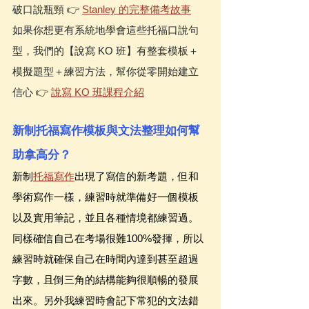
破口說瓶頸 👉 
Stanley 的完整備考故事
如果你想更有系統地學會這些托福口說句
型，我們的【說寫 KO 班】有整套模板＋
模擬題型＋練習方法，幫你從零開始建立
信心 👉 
說寫 KO 班課程介紹
新制托福寫作模板與文法整理如何幫
助拿高分？
新制
托福寫作
出現了寫信的新考題，但和
學術寫作一樣，練習時就準備好一個模板
以及實用筆記，並且各種情境都練習過。
同樣確信自己在考場很難100%發揮，所以
練習時就確保自己在時間內達到甚至超過
字數，且倒三角的結構能夠很順暢的發展
出來。另外我練習時會記下常犯的文法錯