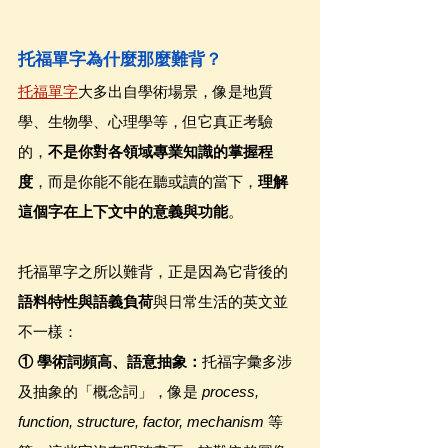
托福單字為什麼那麼難背？
托福單字
大多出自學術場景，像是地質
學、生物學、心理學等，但它真正考驗
的，
不是你對各領域專業知識的掌握程
度
，而是你能不能在聽或讀的當下，
理解
這個字在上下文中的意義與功能
。
托福單字之所以難背，正是因為它背後的
語料特性與語義負荷
與日常生活的英文並
不一樣：
① 學術詞頻高、語意抽象：
托福字彙多涉
及抽象的「概念詞」，像是 
process, 
function, structure, factor, mechanism
 等