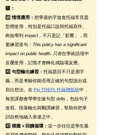
驟：
1️⃣ 情境應用：
把學過的字放進托福常見題
型裡使用，特別是托福口說與托福寫作。
例如學到 
impact
，不只是記「影響」，而
要練習造句：
This policy has a significant 
impact on public health. 只有
在學術語境中
反覆使用，記憶才會轉化成臨場反應。
2️⃣ 句型輸出練習：
托福題目不只是測字
義，而是考驗你能否用正確的句型說出或
寫出想法。在 
Pin TOEFL 托福增肌班
中，
每堂課都會帶學生做句型 drills，包括句子
改寫、段落輸出與翻譯練習，幫助你把單
詞自然地融入表達之中。
3️⃣ 模擬＋回饋循環：
這一步往往是學生最
容易停滯的階段。我自己很清楚針對性回