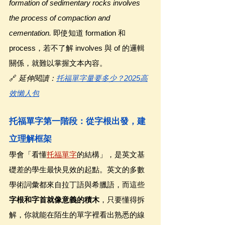
formation of sedimentary rocks involves 
the process of compaction and 
cementation. 
即使知道 formation 和 
process，若不了解 involves 與 of 的邏輯
關係，就難以掌握文本內容。
🔗 
延伸閱讀：
托福單字量要多少？2025高
效懶人包
托福單字第一階段：從字根出發，建
立理解框架
學會「看懂
托福單字
的結構」，是英文基
礎差的學生最快見效的起點。英文的多數
學術詞彙都來自拉丁語與希臘語，而這些
字根和字首就像意義的積木
，只要懂得拆
解，你就能在陌生的單字裡看出熟悉的線