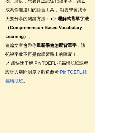
段。所以，想要真正記住托福單字、讓它
成為你能運用的語言工具， 就要學會我今
天要分享的關鍵方法： 👉 
理解式背單字法
（Comprehension-Based Vocabulary 
Learning）
。
這篇文章會帶你
重新學會怎麼背單字
，讓
托福字彙不再是你學習路上的障礙！
📍 想快速了解 Pin TOEFL 托福增肌班課程
設計與顧問制度？歡迎參考 
Pin TOEFL 托
福增肌班
。