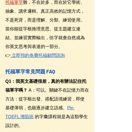
托福單字
難，不在於多，而在於它學術、
抽象、講求邏輯。真正高效的記憶方式，
不是死背，而是理解、分類、練習使用。
當你能從字根推理意思、從主題建立連
結、並練習實際輸出，但字就會自然成為
你英文思考與表達的一部分。
👉
立即預約免費托福顧問諮詢
托福單字常見問題 FAQ
Q1：我英文基礎很差，真的有辦法記住托
福單字嗎？
 A：可以。關鍵不在記憶力而在
方法：從字根出發、搭配語境練習，即使
基礎薄弱，也能逐步建立語感。
Pin 
TOEFL 增肌班
 的字彙課程就是為這類學生
設計的。