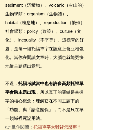
sediment（沉積物）、volcanic（火山的）
生物學類：organism（生物體）、
habitat（棲息地）、reproduction（繁殖）
社會學類：policy（政策）、culture（文
化）、inequality（不平等）。這樣背的好
處，是每一組托福單字在語意上會互相強
化。當你在閱讀文章時，大腦也就能更快
地從主題猜出意思。
不過，
托福考試當中也有許多高頻托福單
字會跨主題出現
，所以真正的關鍵是掌握
字的核心概念：理解它在不同主題下的
「功能」與「語意關係」，而不是只在單
一領域裡死記用法。
👉 延伸閱讀：
托福單字太難背怎麼辦？