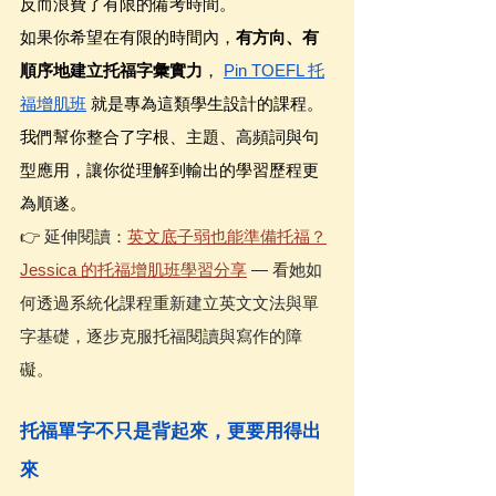
反而浪費了有限的備考時間。
如果你希望在有限的時間內，
有方向、有
順序地建立托福字彙實力
， 
Pin TOEFL 托
福增肌班
 就是專為這類學生設計的課程。
我們幫你整合了字根、主題、高頻詞與句
型應用，讓你從理解到輸出的學習歷程更
為順遂。
👉 延伸閱讀：
英文底子弱也能準備托福？
Jessica 的托福增肌班學習分享
 — 看她如
何透過系統化課程重新建立英文文法與單
字基礎，逐步克服托福閱讀與寫作的障
礙。
托福單字不只是背起來，更要用得出
來