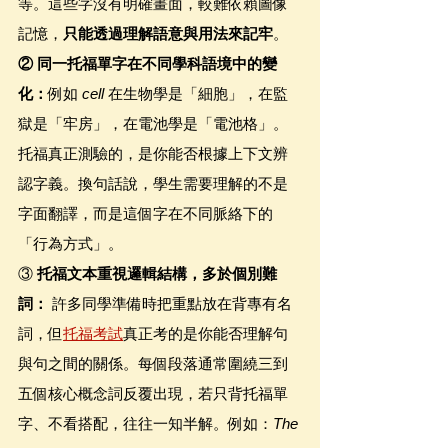
等。這些字沒有明確畫面，較難依賴圖像
記憶，
只能透過理解語意與用法來記牢
。
② 同一托福單字在不同學科語境中的變
化：
例如 
cell
 在生物學是「細胞」，在監
獄是「牢房」，在電池學是「電池格」。
托福真正測驗的，是你能否根據上下文辨
認字義。換句話說，學生需要理解的不是
字面翻譯，而是這個字在不同脈絡下的
「行為方式」。
③ 
托福文本重視邏輯結構，多於個別難
詞：
 許多同學準備時把重點放在背專有名
詞，但
托福考試
真正考的是你能否理解句
與句之間的關係。每個段落通常圍繞三到
五個核心概念詞反覆出現，若只背托福單
字、不看搭配，往往一知半解。例如：
The 