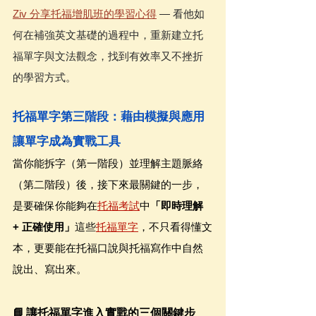
Ziv 分享托福增肌班的學習心得
 — 看他如
何在補強英文基礎的過程中，重新建立托
福單字與文法觀念，找到有效率又不挫折
的學習方式。
托福單字第三階段：藉由模擬與應用
讓單字成為實戰工具
當你能拆字（第一階段）並理解主題脈絡
（第二階段）後，接下來最關鍵的一步，
是要確保你能夠在
托福考試
中
「即時理解 
+ 正確使用」
這些
托福單字
，不只看得懂文
本，更要能在托福口說與托福寫作中自然
說出、寫出來。
📘 讓托福單字進入實戰的三個關鍵步