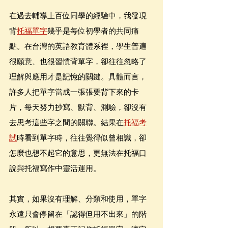
在過去輔導上百位同學的經驗中，我發現
背
托福單字
幾乎是每位初學者的共同痛
點。在台灣的英語教育體系裡，學生普遍
很願意、也很習慣背單字，卻往往忽略了
理解與應用才是記憶的關鍵。具體而言，
許多人把單字當成一張張要背下來的卡
片，每天努力抄寫、默背、測驗，卻沒有
去思考這些字之間的關聯。結果在
托福考
試
時看到單字時，往往覺得似曾相識，卻
怎麼也想不起它的意思，更無法在托福口
說與托福寫作中靈活運用。
其實，如果沒有理解、分類和使用，單字
永遠只會停留在「認得但用不出來」的階