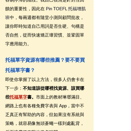
饋的重要性，因此在 
Pin TOEFL 托福增肌
班
中，每兩週都有隨堂小測與顧問批改，
讓你即時知道自己用詞是否生硬、句構是
否自然，從而快速矯正壞習慣、並鞏固單
字應用能力。
托福單字資源有哪些推薦？要不要買
托福單字書？
即使你掌握了以上方法，很多人仍會卡在
下一步：
不知道該從哪裡找資源、該買哪
些
托福單字
書。
市面上的教材琳瑯滿目、
網路上也有各種免費字表與 App，當中不
乏真正有幫助的內容，但如果沒有系統與
策略，就容易像無頭蒼蠅一樣到處亂背，