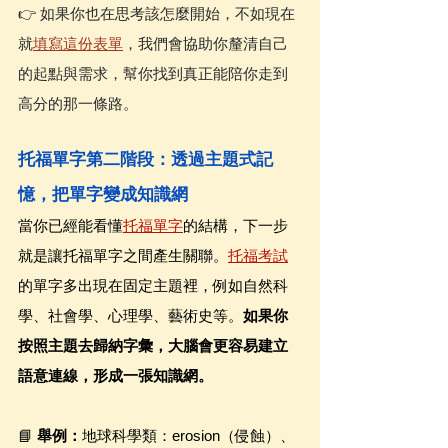
👉 如果你也在思考該怎麼開始，不如現在
就
填寫這份表單
，我們會協助你釐清自己
的起點與需求，幫你找到真正能陪你走到
高分的那一條路。
托福單字第二階段：透過主題式記
憶，把單字變成知識網
當你已經能看懂
托福單字
的結構，下一步
就是讓托福單字之間產生關聯。
托福考試
的單字多出現在固定主題裡，例如自然科
學、社會學、心理學、藝術史等。
如果你
按照主題去歸納字彙，大腦會更容易建立
語意連線，形成一張知識網。
📘 
舉例：
地球科學類：erosion（侵蝕）、