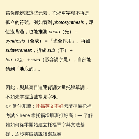
當你能辨識這些元素，托福單字就不再是
孤立的符號。例如看到 
photosynthesis
，即
使沒背過，也能推測 
photo
（光）＋
synthesis
（合成）＝「光合作用」。再如 
subterranean
，拆成 
sub
（下）＋
terr
（地）＋
-ean
（形容詞字尾），自然能
猜到「地底的」。
因此，與其盲目追逐背誦大量托福單詞，
不如先掌握這些常見字根。
👉 延伸閱讀：
托福英文不好
怎麼準備托福
考試？Irene 靠托福增肌班打好底！— 了解
她如何從零開始建立托福單字與文法基
礎，逐步突破聽說讀寫瓶頸。