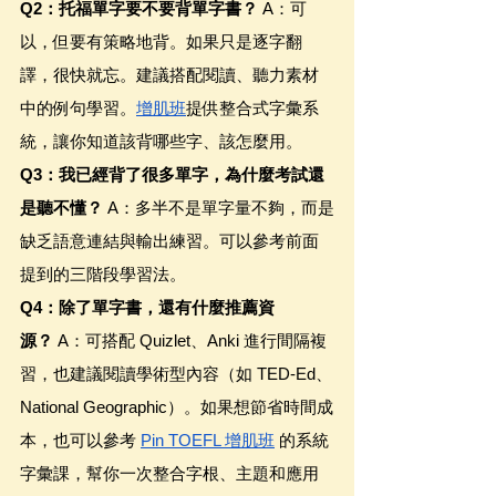
Q2：托福單字要不要背單字書？
 A：可
以，但要有策略地背。如果只是逐字翻
譯，很快就忘。建議搭配閱讀、聽力素材
中的例句學習。
增肌班
提供整合式字彙系
統，讓你知道該背哪些字、該怎麼用。
Q3：我已經背了很多單字，為什麼考試還
是聽不懂？
 A：多半不是單字量不夠，而是
缺乏語意連結與輸出練習。可以參考前面
提到的三階段學習法。
Q4：除了單字書，還有什麼推薦資
源？
 A：可搭配 Quizlet、Anki 進行間隔複
習，也建議閱讀學術型內容（如 TED-Ed、
National Geographic）。如果想節省時間成
本，也可以參考 
Pin TOEFL 增肌班
 的系統
字彙課，幫你一次整合字根、主題和應用